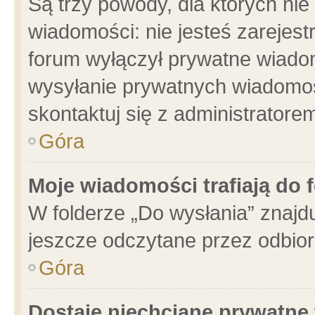
Są trzy powody, dla których n
wiadomości: nie jesteś zarejest
forum wyłączył prywatne wiadom
wysyłanie prywatnych wiadomości
skontaktuj się z administratore
Góra
Moje wiadomości trafiają do 
W folderze „Do wysłania” znajdu
jeszcze odczytane przez odbior
Góra
Dostaję niechciane prywatne