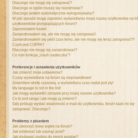
Dlaczego nie mogę się zalogować?
Dlaczego w ogóle muszę się rejestrować?
Dlaczego jestem automatycznie wylogowywany?
W jaki sposób mogę zapobiec wyświetlaniu mojej nazwy użytkownika na liś
użytkowników przeglądających forum?
Zapomniałem hasła!
Zarejestrowałem się, ale nie mogę się zalogować!
Zarejestrowałem się jakiś czas temu, ale nie mogę się teraz zalogować!?!
Czym jest COPPA?
Dlaczego nie mogę się zarejestrować?
Co robi funkcja „Usuń ciasteczka”?
Preferencje i ustawienia użytkowników
Jak zmienić moje ustawienia?
Czasy wyświetlane na forum są nieprawidłowe!
Zmieniłem strefę czasową, a wyświetlany czas nadal jest zły!
My language is not in the list!
Jak mogę wyświetlić obrazek przy mojej nazwie użytkownika?
Co to jest ranga i jak mogę ją zmienić?
Gdy próbuję wysłać wiadomość e-mail do użytkownika, forum każe mi się
zalogować. Dlaczego?
Problemy z pisaniem
Jak utworzyć nowy wątek na forum?
Jak edytować lub usunąć post?
Jak dodawać podpis do moich postów?