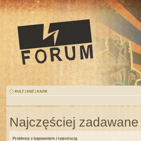
KULT
|
KNŻ
|
KAZIK
Najczęściej zadawane 
Problemy z logowaniem i rejestracją