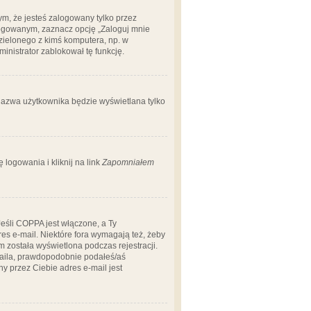
m, że jesteś zalogowany tylko przez
logowanym, zaznacz opcję „Zaloguj mnie
dzielonego z kimś komputera, np. w
dministrator zablokował tę funkcję.
 nazwa użytkownika będzie wyświetlana tylko
logowania i kliknij na link
Zapomniałem
Jeśli COPPA jest włączone, a Ty
res e-mail. Niektóre fora wymagają też, żeby
 została wyświetlona podczas rejestracji.
-maila, prawdopodobnie podałeś/aś
ny przez Ciebie adres e-mail jest