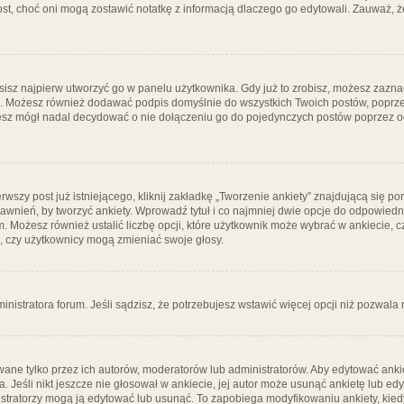
post, choć oni mogą zostawić notatkę z informacją dlaczego go edytowali. Zauważ,
isz najpierw utworzyć go w panelu użytkownika. Gdy już to zrobisz, możesz zazn
go. Możesz również dodawać podpis domyślnie do wszystkich Twoich postów, popr
ziesz mógł nadal decydować o nie dołączeniu go do pojedynczych postów poprzez
wszy post już istniejącego, kliknij zakładkę „Tworzenie ankiety” znajdującą się pon
rawnień, by tworzyć ankiety. Wprowadź tytuł i co najmniej dwie opcje do odpowiedn
ym. Możesz również ustalić liczbę opcji, które użytkownik może wybrać w ankiecie, 
, czy użytkownicy mogą zmieniać swoje głosy.
ministratora forum. Jeśli sądzisz, że potrzebujesz wstawić więcej opcji niż pozwala n
ane tylko przez ich autorów, moderatorów lub administratorów. Aby edytować ankie
. Jeśli nikt jeszcze nie głosował w ankiecie, jej autor może usunąć ankietę lub edy
stratorzy mogą ją edytować lub usunąć. To zapobiega modyfikowaniu ankiety, kiedy 