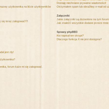
Dostaję niechciane prywatne wiadomości!
 nazwy użytkownika na liście użytkowników
Otrzymałem spam lub obraźliwy e-mail od u
Załączniki
Jakie załączniki są dozwolone na tym foru
ę się teraz zalogować!?!
Jak znaleźć wszystkie dodane przeze mnie 
Sprawy phpBB3
Kto napisał ten skrypt?
Dlaczego funkcja X nie jest dostępna?
al jest zły!
użytkownika?
nika, forum każe mi się zalogować.