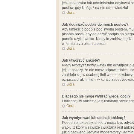
jeśli moderator lub administrator edytował 
postów, gdy ktoś już na nie odpowiedział.
Góra
Jak dodawać podpis do moich postów?
Aby umieścić podpis pod swoim postem, mus
pisania posta, aby dołączyć podpis do nie
panelu użytkownika. Kiedy to zrobisz, będ
w formularzu pisania posta.
Góra
Jak utworzyć ankietę?
Kiedy tworzysz nowy wątek lub edytujesz pier
jej, to znaczy, że nie masz odpowiednich up
znajduje się w osobnej linii w polu tekstow
oznacza brak limitu) i w końcu zadecydować
Góra
Dlaczego nie mogę wybrać więcej opcji?
Limit opcji w ankiecie jest ustalany przez ad
Góra
Jak wyedytować lub usunąć ankietę?
Podobnie jak posty, ankiety mogą być edytow
wątku, z którym zawsze związana jest ankieta
już głosowano, jedynie moderatorzy i admini