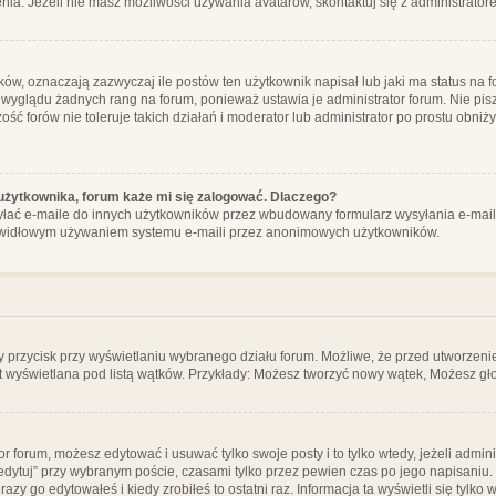
ia. Jeżeli nie masz możliwości używania avatarów, skontaktuj się z administrator
, oznaczają zazwyczaj ile postów ten użytkownik napisał lub jaki ma status na fo
 wyglądu żadnych rang na forum, ponieważ ustawia je administrator forum. Nie pisz
zość forów nie toleruje takich działań i moderator lub administrator po prostu obniż
użytkownika, forum każe mi się zalogować. Dlaczego?
ać e-maile do innych użytkowników przez wbudowany formularz wysyłania e-maili i t
rawidłowym używaniem systemu e-maili przez anonimowych użytkowników.
y przycisk przy wyświetlaniu wybranego działu forum. Możliwe, że przed utworzeni
t wyświetlana pod listą wątków. Przykłady: Możesz tworzyć nowy wątek, Możesz gło
or forum, możesz edytować i usuwać tylko swoje posty i to tylko wtedy, jeżeli admin
edytuj” przy wybranym poście, czasami tylko przez pewien czas po jego napisaniu. J
zy go edytowałeś i kiedy zrobiłeś to ostatni raz. Informacja ta wyświetli się tylko w