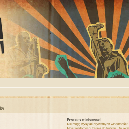
ia
Prywatne wiadomości
Nie mogę wysyłać prywatnych wiadomości!
Moje wiadomości trafiają do folderu „Do wys