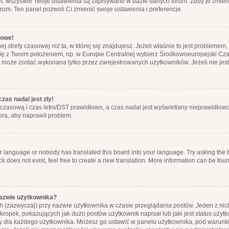
m, wszystkie Twoje ustawienia są zapisywane w bazie danych forum. Żeby je zmieni
orum. Ten panel pozwoli Ci zmienić swoje ustawienia i preferencje.
łowe!
j strefy czasowej niż ta, w której się znajdujesz. Jeżeli właśnie to jest probleme
się z Twoim położeniem, np. w Europie Centralnej wybierz Środkowoeuropejski C
, może zostać wykonana tylko przez zarejestrowanych użytkowników. Jeżeli nie jeste
zas nadal jest zły!
ę czasową i czas letni/DST prawidłowo, a czas nadal jest wyświetlany nieprawidłowo
ora, aby naprawił problem.
ur language or nobody has translated this board into your language. Try asking the bo
 does not exist, feel free to create a new translation. More information can be foun
nazwie użytkownika?
h (zazwyczaj) przy nazwie użytkownika w czasie przeglądania postów. Jeden z nic
ropek, pokazujących jak dużo postów użytkownik napisał lub jaki jest status użyt
alny dla każdego użytkownika. Możesz go ustawić w panelu użytkownika, pod warunki