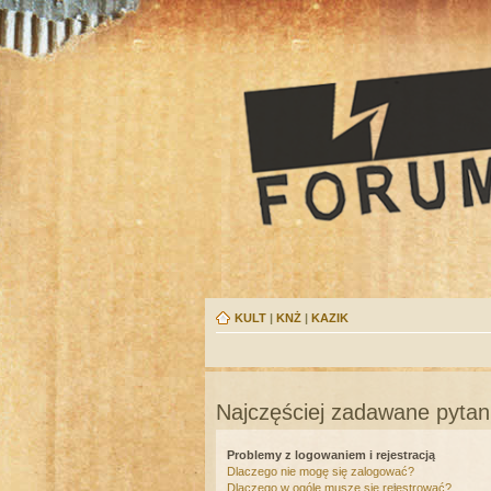
KULT
|
KNŻ
|
KAZIK
Najczęściej zadawane pytan
Problemy z logowaniem i rejestracją
Dlaczego nie mogę się zalogować?
Dlaczego w ogóle muszę się rejestrować?