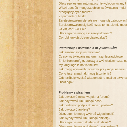
Dlaczego jestem automatycznie wylogowywany?
W jaki sposób mogę zapobiec wyświetlaniu mojej
przeglądających forum?
Zapomniałem hasła!
Zarejestrowałem się, ale nie mogę się zalogować!
Zarejestrowałem się jakiś czas temu, ale nie mog
Czym jest COPPA?
Dlaczego nie mogę się zarejestrować?
Co robi funkcja „Usuń ciasteczka”?
Preferencje i ustawienia użytkowników
Jak zmienić moje ustawienia?
Czasy wyświetlane na forum są nieprawidłowe!
Zmieniłem strefę czasową, a wyświetlany czas nad
My language is not in the list!
Jak mogę wyświetlić obrazek przy mojej nazwie 
Co to jest ranga i jak mogę ją zmienić?
Gdy próbuję wysłać wiadomość e-mail do użytkow
Dlaczego?
Problemy z pisaniem
Jak utworzyć nowy wątek na forum?
Jak edytować lub usunąć post?
Jak dodawać podpis do moich postów?
Jak utworzyć ankietę?
Dlaczego nie mogę wybrać więcej opcji?
Jak wyedytować lub usunąć ankietę?
Dlaczego nie mam dostępu do działu?
Dlaczego nie mogę dodawać załączników?