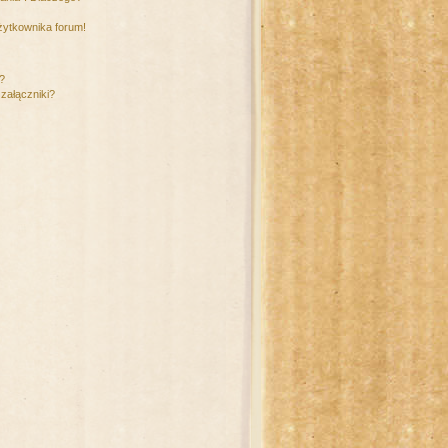
żytkownika forum!
m?
załączniki?