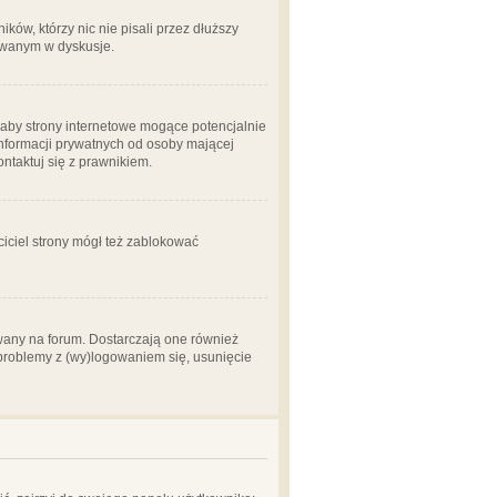
ów, którzy nic nie pisali przez dłuższy
żowanym w dyskusje.
aby strony internetowe mogące potencjalnie
informacji prywatnych od osoby mającej
ontaktuj się z prawnikiem.
ciciel strony mógł też zablokować
wany na forum. Dostarczają one również
z problemy z (wy)logowaniem się, usunięcie