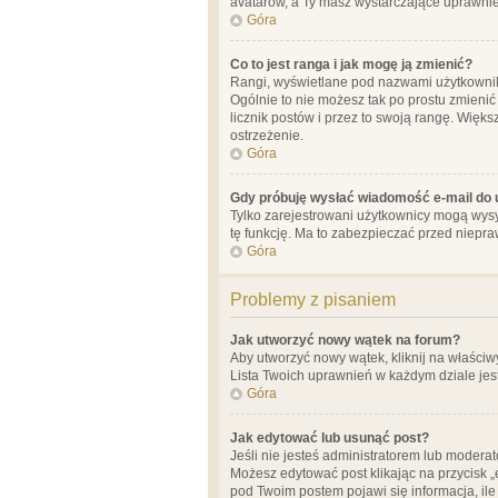
avatarów, a Ty masz wystarczające uprawnien
Góra
Co to jest ranga i jak mogę ją zmienić?
Rangi, wyświetlane pod nazwami użytkowników
Ogólnie to nie możesz tak po prostu zmienić
licznik postów i przez to swoją rangę. Więks
ostrzeżenie.
Góra
Gdy próbuję wysłać wiadomość e-mail do 
Tylko zarejestrowani użytkownicy mogą wysył
tę funkcję. Ma to zabezpieczać przed niep
Góra
Problemy z pisaniem
Jak utworzyć nowy wątek na forum?
Aby utworzyć nowy wątek, kliknij na właściw
Lista Twoich uprawnień w każdym dziale jes
Góra
Jak edytować lub usunąć post?
Jeśli nie jesteś administratorem lub moderat
Możesz edytować post klikając na przycisk „
pod Twoim postem pojawi się informacja, ile ra