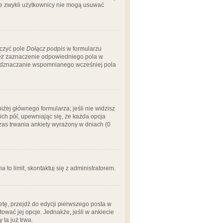
 że zwykli użytkownicy nie mogą usuwać
aczyć pole
Dołącz podpis
w formularzu
zez zaznaczenie odpowiedniego pola w
 odznaczanie wspomnianego wcześniej pola
iżej głównego formularza; jeśli nie widzisz
ich pól, upewniając się, że każda opcja
czas trwania ankiety wyrażony w dniach (0
a to limit, skontaktuj się z administratorem.
tę, przejdź do edycji pierwszego posta w
tować jej opcje. Jednakże, jeśli w ankiecie
ta już trwa.