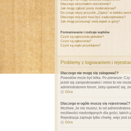
Dlaczego otrzymałem ostrzeżenie?
Jak mogę zgłosić posty moderatorowi?
Do czego służy przycisk „Zapisz” w widoku twor
Dlaczego mój post musi być zaakceptowany?
Jak mogę przesunąć swój wątek w górę?
Formatowanie i rodzaje wątków
Czym są ogłoszenia globalne?
Czym są ogłoszenia?
Czym są wątki przyklejone?
Problemy z logowaniem i rejestra
Dlaczego nie mogę się zalogować?
Powodów może być kilka. Po pierwsze: Czy w 
jeżeli się zarejestrowałeś i mimo to nie moż
administratorem forum, żeby upewnić się, ż
Góra
Dlaczego w ogóle muszę się rejestrować?
Możliwe, że nie musisz, to od administrator
możliwości niedostępnych dla gości, takich 
Rejestracja zajmuje tylko chwilę, więc jest 
Góra