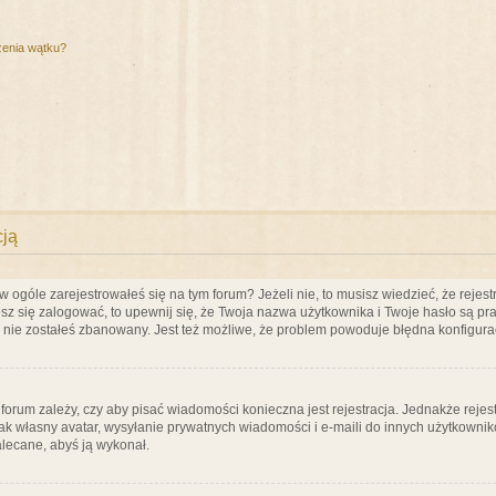
zenia wątku?
cją
ogóle zarejestrowałeś się na tym forum? Jeżeli nie, to musisz wiedzieć, że rejestr
esz się zalogować, to upewnij się, że Twoja nazwa użytkownika i Twoje hasło są praw
e nie zostałeś zbanowany. Jest też możliwe, że problem powoduje błędna konfigura
a forum zależy, czy aby pisać wiadomości konieczna jest rejestracja. Jednakże reje
jak własny avatar, wysyłanie prywatnych wiadomości i e-maili do innych użytkownik
zalecane, abyś ją wykonał.