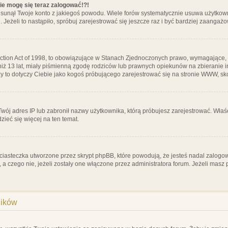
nie mogę się teraz zalogować!?!
sunął Twoje konto z jakiegoś powodu. Wiele forów systematycznie usuwa użytkownik
 Jeżeli to nastąpiło, spróbuj zarejestrować się jeszcze raz i być bardziej zaanga
ction Act of 1998, to obowiązujące w Stanach Zjednoczonych prawo, wymagające, 
 niż 13 lat, miały piśmienną zgodę rodziców lub prawnych opiekunów na zbieranie 
 czy to dotyczy Ciebie jako kogoś próbującego zarejestrować się na stronie WWW, sk
 Twój adres IP lub zabronił nazwy użytkownika, którą próbujesz zarejestrować. Właś
dzieć się więcej na ten temat.
ciasteczka utworzone przez skrypt phpBB, które powodują, że jesteś nadal zalogo
ś, a czego nie, jeżeli zostały one włączone przez administratora forum. Jeżeli mas
ników