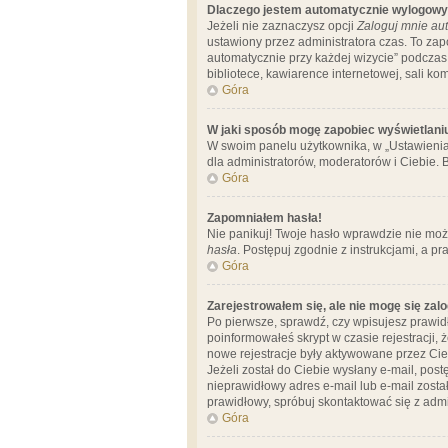
Dlaczego jestem automatycznie wylogow
Jeżeli nie zaznaczysz opcji
Zaloguj mnie aut
ustawiony przez administratora czas. To za
automatycznie przy każdej wizycie” podczas 
bibliotece, kawiarence internetowej, sali komp
Góra
W jaki sposób mogę zapobiec wyświetlani
W swoim panelu użytkownika, w „Ustawienia
dla administratorów, moderatorów i Ciebie. B
Góra
Zapomniałem hasła!
Nie panikuj! Twoje hasło wprawdzie nie moż
hasła
. Postępuj zgodnie z instrukcjami, a 
Góra
Zarejestrowałem się, ale nie mogę się zal
Po pierwsze, sprawdź, czy wpisujesz prawidł
poinformowałeś skrypt w czasie rejestracji, 
nowe rejestracje były aktywowane przez Cieb
Jeżeli został do Ciebie wysłany e-mail, pos
nieprawidłowy adres e-mail lub e-mail został
prawidłowy, spróbuj skontaktować się z admi
Góra