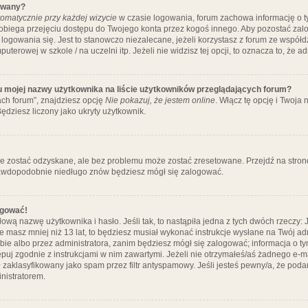
ywany?
omatycznie przy każdej wizycie
w czasie logowania, forum zachowa informację o ty
pobiega przejęciu dostępu do Twojego konta przez kogoś innego. Aby pozostać za
logowania się. Jest to stanowczo niezalecane, jeżeli korzystasz z forum ze współ
uterowej w szkole / na uczelni itp. Jeżeli nie widzisz tej opcji, to oznacza to, że a
u mojej nazwy użytkownika na liście użytkowników przeglądających forum?
ch forum”, znajdziesz opcję
Nie pokazuj, że jestem online
. Włącz tę opcję i Twoja
ędziesz liczony jako ukryty użytkownik.
e zostać odzyskane, ale bez problemu może zostać zresetowane. Przejdź na stronę 
prawdopodobnie niedługo znów będziesz mógł się zalogować.
ogować!
ową nazwę użytkownika i hasło. Jeśli tak, to nastąpiła jedna z tych dwóch rzeczy: 
że masz mniej niż 13 lat, to będziesz musiał wykonać instrukcje wysłane na Twój ad
ie albo przez administratora, zanim będziesz mógł się zalogować; informacja o tym
tępuj zgodnie z instrukcjami w nim zawartymi. Jeżeli nie otrzymałeś/aś żadnego e
 zaklasyfikowany jako spam przez filtr antyspamowy. Jeśli jesteś pewny/a, że poda
nistratorem.