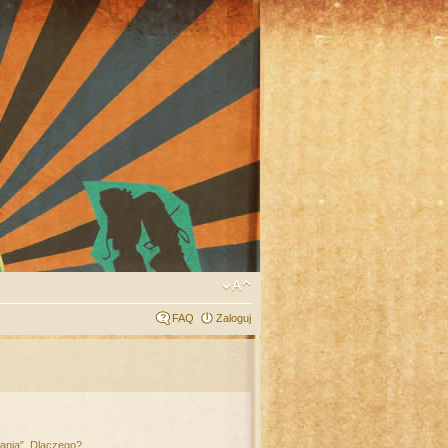
FAQ
Zaloguj
łania”. Dlaczego?