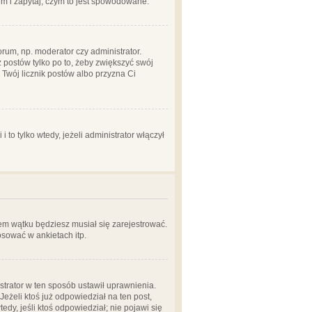
em i zapytaj, czym to jest spowodowane.
rum, np. moderator czy administrator.
 postów tylko po to, żeby zwiększyć swój
y Twój licznik postów albo przyzna Ci
o tylko wtedy, jeżeli administrator włączył
em wątku będziesz musiał się zarejestrować.
sować w ankietach itp.
istrator w ten sposób ustawił uprawnienia.
eżeli ktoś już odpowiedział na ten post,
tedy, jeśli ktoś odpowiedział; nie pojawi się