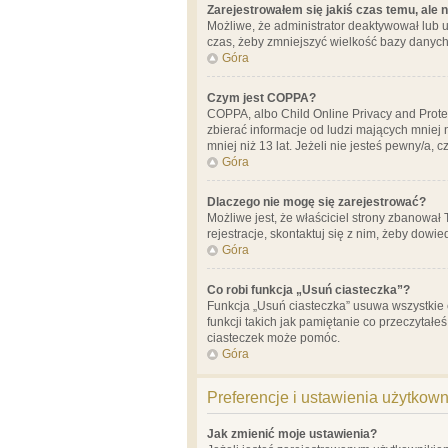
Zarejestrowałem się jakiś czas temu, ale 
Możliwe, że administrator deaktywował lub u
czas, żeby zmniejszyć wielkość bazy danych.
Góra
Czym jest COPPA?
COPPA, albo Child Online Privacy and Prote
zbierać informacje od ludzi mających mniej
mniej niż 13 lat. Jeżeli nie jesteś pewny/a,
Góra
Dlaczego nie mogę się zarejestrować?
Możliwe jest, że właściciel strony zbanował
rejestracje, skontaktuj się z nim, żeby dowie
Góra
Co robi funkcja „Usuń ciasteczka”?
Funkcja „Usuń ciasteczka” usuwa wszystkie 
funkcji takich jak pamiętanie co przeczytałe
ciasteczek może pomóc.
Góra
Preferencje i ustawienia użytkow
Jak zmienić moje ustawienia?