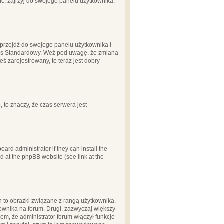
ć, zajrzyj do swojego panelu użytkownika;
m, przejdź do swojego panelu użytkownika i
zas Standardowy. Weź pod uwagę, że zmiana
ś zarejestrowany, to teraz jest dobry
, to znaczy, że czas serwera jest
ard administrator if they can install the
d at the phpBB website (see link at the
h to obrazki związane z rangą użytkownika,
kownika na forum. Drugi, zazwyczaj większy
em, że administrator forum włączył funkcje