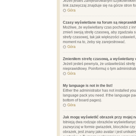
Jeżeli jesteś zarejestrowanym użytkownikie
link zazwyczaj znajduje się na górze stron f
Góra
Czasy wyświetlane na forum są nieprawid
Możliwe, że wyświetlany czas pochodzi z inne
zmień swoją strefę czasową, aby zgadzała 
strefy czasowej, tak jak większości ustawień
moment na to, żeby się zarejestrować.
Góra
Zmieniłem strefę czasową, a wyświetlany c
Jeżeli jesteś pewny/a, że ustawiłeś/aś stref
nieprawidłowy. Poinformuj o tym administrat
Góra
My language is not in the list!
Either the administrator has not installed yo
language pack you need. If the language pack
bottom of board pages).
Góra
Jak mogę wyświetlić obrazek przy mojej 
Istnieją dwa rodzaje obrazków wyświetlanyc
zazwyczaj w formie gwiazdek, bloczków czy k
obrazek, jest znany jako avatar i jest unik