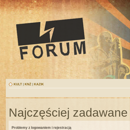
KULT
|
KNŻ
|
KAZIK
Najczęściej zadawane 
Problemy z logowaniem i rejestracją