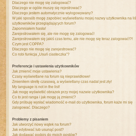
Dlaczego nie mogę się zalogować?
Dlaczego w ogóle muszę się rejestrować?
Dlaczego jestem automatycznie wylogowywany?
W jaki sposób mogę zapobiec wyświetlaniu mojej nazwy użytkownika na liś
użytkowników przeglądających forum?
Zapomniałem hasła!
Zarejestrowałem się, ale nie mogę się zalogować!
Zarejestrowałem się jakiś czas temu, ale nie mogę się teraz zalogować!?!
Czym jest COPPA?
Dlaczego nie mogę się zarejestrować?
Co robi funkcja „Usuń ciasteczka”?
Preferencje i ustawienia użytkowników
Jak zmienić moje ustawienia?
Czasy wyświetlane na forum są nieprawidłowe!
Zmieniłem strefę czasową, a wyświetlany czas nadal jest zły!
My language is not in the list!
Jak mogę wyświetlić obrazek przy mojej nazwie użytkownika?
Co to jest ranga i jak mogę ją zmienić?
Gdy próbuję wysłać wiadomość e-mail do użytkownika, forum każe mi się
zalogować. Dlaczego?
Problemy z pisaniem
Jak utworzyć nowy wątek na forum?
Jak edytować lub usunąć post?
Jak dodawać podpis do moich postów?