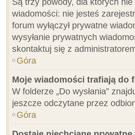
Są trzy powody, dla których n
wiadomości: nie jesteś zarejest
forum wyłączył prywatne wiadom
wysyłanie prywatnych wiadomości
skontaktuj się z administratore
Góra
Moje wiadomości trafiają do 
W folderze „Do wysłania” znajdu
jeszcze odczytane przez odbior
Góra
Dostaję niechciane prywatne