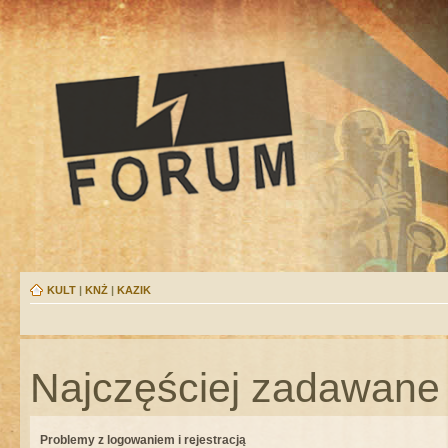
KULT
|
KNŻ
|
KAZIK
Najczęściej zadawane 
Problemy z logowaniem i rejestracją