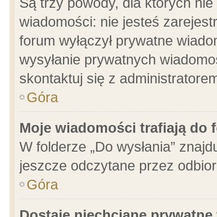
Są trzy powody, dla których n
wiadomości: nie jesteś zarejest
forum wyłączył prywatne wiadom
wysyłanie prywatnych wiadomości
skontaktuj się z administratore
Góra
Moje wiadomości trafiają do 
W folderze „Do wysłania” znajdu
jeszcze odczytane przez odbior
Góra
Dostaję niechciane prywatne