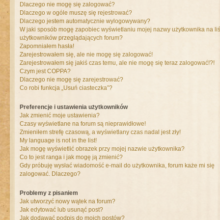
Dlaczego nie mogę się zalogować?
Dlaczego w ogóle muszę się rejestrować?
Dlaczego jestem automatycznie wylogowywany?
W jaki sposób mogę zapobiec wyświetlaniu mojej nazwy użytkownika na liś
użytkowników przeglądających forum?
Zapomniałem hasła!
Zarejestrowałem się, ale nie mogę się zalogować!
Zarejestrowałem się jakiś czas temu, ale nie mogę się teraz zalogować!?!
Czym jest COPPA?
Dlaczego nie mogę się zarejestrować?
Co robi funkcja „Usuń ciasteczka”?
Preferencje i ustawienia użytkowników
Jak zmienić moje ustawienia?
Czasy wyświetlane na forum są nieprawidłowe!
Zmieniłem strefę czasową, a wyświetlany czas nadal jest zły!
My language is not in the list!
Jak mogę wyświetlić obrazek przy mojej nazwie użytkownika?
Co to jest ranga i jak mogę ją zmienić?
Gdy próbuję wysłać wiadomość e-mail do użytkownika, forum każe mi się
zalogować. Dlaczego?
Problemy z pisaniem
Jak utworzyć nowy wątek na forum?
Jak edytować lub usunąć post?
Jak dodawać podpis do moich postów?