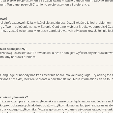
m, wszystkie Twoje ustawienia są zapisywane w bazie danych forum. Żeby je zmieni
orum. Ten panel pozwoli Ci zmienić swoje ustawienia i preferencje.
łowe!
j strefy czasowej niż ta, w której się znajdujesz. Jeżeli właśnie to jest probleme
się z Twoim położeniem, np. w Europie Centralnej wybierz Środkowoeuropejski C
, może zostać wykonana tylko przez zarejestrowanych użytkowników. Jeżeli nie jeste
zas nadal jest zły!
ę czasową i czas letni/DST prawidłowo, a czas nadal jest wyświetlany nieprawidłowo
ora, aby naprawił problem.
ur language or nobody has translated this board into your language. Try asking the bo
 does not exist, feel free to create a new translation. More information can be foun
nazwie użytkownika?
h (zazwyczaj) przy nazwie użytkownika w czasie przeglądania postów. Jeden z nic
ropek, pokazujących jak dużo postów użytkownik napisał lub jaki jest status użyt
alny dla każdego użytkownika. Możesz go ustawić w panelu użytkownika, pod warunki