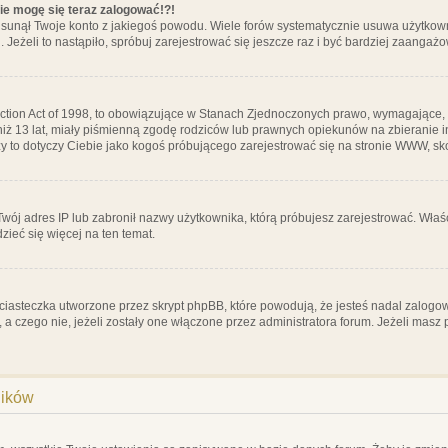
nie mogę się teraz zalogować!?!
sunął Twoje konto z jakiegoś powodu. Wiele forów systematycznie usuwa użytkownik
 Jeżeli to nastąpiło, spróbuj zarejestrować się jeszcze raz i być bardziej zaanga
ction Act of 1998, to obowiązujące w Stanach Zjednoczonych prawo, wymagające, 
 niż 13 lat, miały piśmienną zgodę rodziców lub prawnych opiekunów na zbieranie 
 czy to dotyczy Ciebie jako kogoś próbującego zarejestrować się na stronie WWW, sk
 Twój adres IP lub zabronił nazwy użytkownika, którą próbujesz zarejestrować. Właś
dzieć się więcej na ten temat.
ciasteczka utworzone przez skrypt phpBB, które powodują, że jesteś nadal zalogo
ś, a czego nie, jeżeli zostały one włączone przez administratora forum. Jeżeli mas
ników