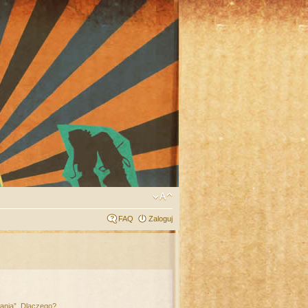
FAQ
Zaloguj
łania”. Dlaczego?