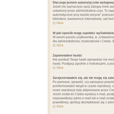
Dlaczego jestem automatycznie wylogow
Jeżeli nie zaznaczysz opcji
Zaloguj mnie aut
ustawiony przez administratora czas. To za
automatycznie przy każdej wizycie” podczas 
bibliotece, kawiarence internetowej, sali komp
Góra
W jaki sposób mogę zapobiec wyświetlani
W swoim panelu użytkownika, w „Ustawienia
dla administratorów, moderatorów i Ciebie. B
Góra
Zapomniałem hasła!
Nie panikuj! Twoje hasło wprawdzie nie moż
hasła
. Postępuj zgodnie z instrukcjami, a 
Góra
Zarejestrowałem się, ale nie mogę się zal
Po pierwsze, sprawdź, czy wpisujesz prawidł
poinformowałeś skrypt w czasie rejestracji, 
nowe rejestracje były aktywowane przez Cieb
Jeżeli został do Ciebie wysłany e-mail, pos
nieprawidłowy adres e-mail lub e-mail został
prawidłowy, spróbuj skontaktować się z admi
Góra