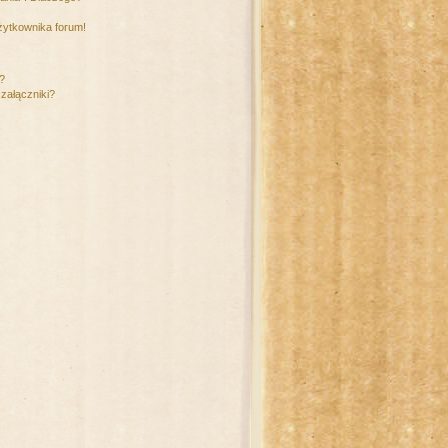
żytkownika forum!
m?
załączniki?