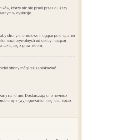
ów, którzy nic nie pisali przez dłuższy
żowanym w dyskusje.
aby strony internetowe mogące potencjalnie
informacji prywatnych od osoby mającej
ontaktuj się z prawnikiem.
ciciel strony mógł też zablokować
wany na forum. Dostarczają one również
z problemy z (wy)logowaniem się, usunięcie