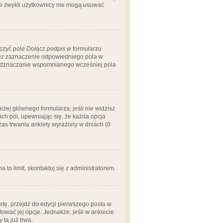
 że zwykli użytkownicy nie mogą usuwać
aczyć pole
Dołącz podpis
w formularzu
zez zaznaczenie odpowiedniego pola w
 odznaczanie wspomnianego wcześniej pola
iżej głównego formularza; jeśli nie widzisz
ich pól, upewniając się, że każda opcja
czas trwania ankiety wyrażony w dniach (0
a to limit, skontaktuj się z administratorem.
tę, przejdź do edycji pierwszego posta w
tować jej opcje. Jednakże, jeśli w ankiecie
ta już trwa.