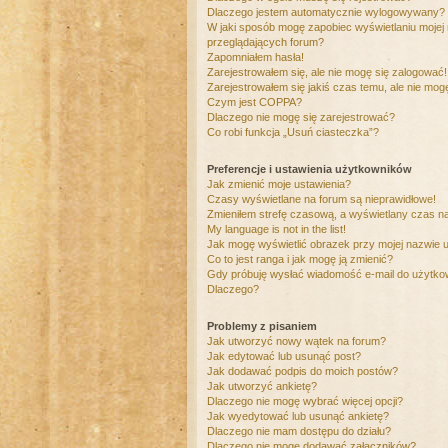
Dlaczego jestem automatycznie wylogowywany?
W jaki sposób mogę zapobiec wyświetlaniu mojej
przeglądających forum?
Zapomniałem hasła!
Zarejestrowałem się, ale nie mogę się zalogować!
Zarejestrowałem się jakiś czas temu, ale nie mog
Czym jest COPPA?
Dlaczego nie mogę się zarejestrować?
Co robi funkcja „Usuń ciasteczka”?
Preferencje i ustawienia użytkowników
Jak zmienić moje ustawienia?
Czasy wyświetlane na forum są nieprawidłowe!
Zmieniłem strefę czasową, a wyświetlany czas nad
My language is not in the list!
Jak mogę wyświetlić obrazek przy mojej nazwie 
Co to jest ranga i jak mogę ją zmienić?
Gdy próbuję wysłać wiadomość e-mail do użytkow
Dlaczego?
Problemy z pisaniem
Jak utworzyć nowy wątek na forum?
Jak edytować lub usunąć post?
Jak dodawać podpis do moich postów?
Jak utworzyć ankietę?
Dlaczego nie mogę wybrać więcej opcji?
Jak wyedytować lub usunąć ankietę?
Dlaczego nie mam dostępu do działu?
Dlaczego nie mogę dodawać załączników?