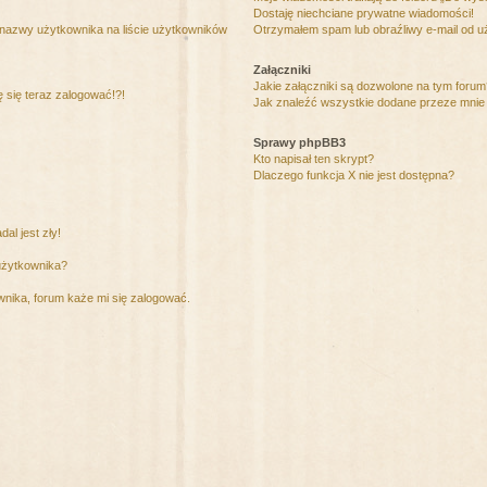
Dostaję niechciane prywatne wiadomości!
 nazwy użytkownika na liście użytkowników
Otrzymałem spam lub obraźliwy e-mail od u
Załączniki
Jakie załączniki są dozwolone na tym foru
ę się teraz zalogować!?!
Jak znaleźć wszystkie dodane przeze mnie 
Sprawy phpBB3
Kto napisał ten skrypt?
Dlaczego funkcja X nie jest dostępna?
al jest zły!
użytkownika?
nika, forum każe mi się zalogować.