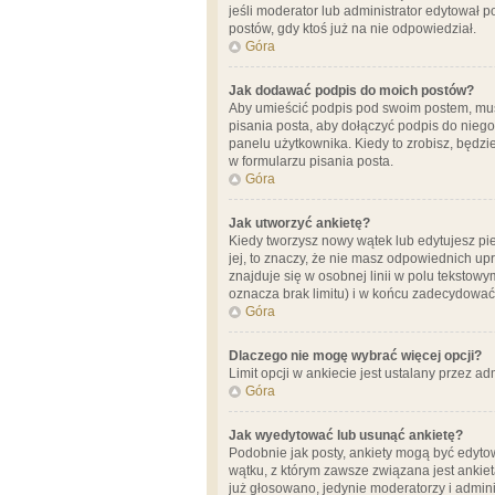
jeśli moderator lub administrator edytował 
postów, gdy ktoś już na nie odpowiedział.
Góra
Jak dodawać podpis do moich postów?
Aby umieścić podpis pod swoim postem, mus
pisania posta, aby dołączyć podpis do nie
panelu użytkownika. Kiedy to zrobisz, będ
w formularzu pisania posta.
Góra
Jak utworzyć ankietę?
Kiedy tworzysz nowy wątek lub edytujesz pier
jej, to znaczy, że nie masz odpowiednich up
znajduje się w osobnej linii w polu tekstow
oznacza brak limitu) i w końcu zadecydować
Góra
Dlaczego nie mogę wybrać więcej opcji?
Limit opcji w ankiecie jest ustalany przez ad
Góra
Jak wyedytować lub usunąć ankietę?
Podobnie jak posty, ankiety mogą być edytow
wątku, z którym zawsze związana jest ankieta
już głosowano, jedynie moderatorzy i admini