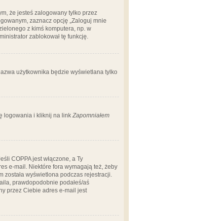
m, że jesteś zalogowany tylko przez
logowanym, zaznacz opcję „Zaloguj mnie
dzielonego z kimś komputera, np. w
dministrator zablokował tę funkcję.
 nazwa użytkownika będzie wyświetlana tylko
logowania i kliknij na link
Zapomniałem
Jeśli COPPA jest włączone, a Ty
res e-mail. Niektóre fora wymagają też, żeby
 została wyświetlona podczas rejestracji.
-maila, prawdopodobnie podałeś/aś
ny przez Ciebie adres e-mail jest