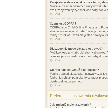
Zarejestrowałem się jakiś czas temu, ale 
Możliwe, że administrator deaktywował lub u
czas, żeby zmniejszyć wielkość bazy danych.
Góra
Czym jest COPPA?
COPPA, albo Child Online Privacy and Prote
zbierać informacje od ludzi mających mniej
mniej niż 13 lat. Jeżeli nie jesteś pewny/a,
Góra
Dlaczego nie mogę się zarejestrować?
Możliwe jest, że właściciel strony zbanował
rejestracje, skontaktuj się z nim, żeby dowie
Góra
Co robi funkcja „Usuń ciasteczka”?
Funkcja „Usuń ciasteczka” usuwa wszystkie 
funkcji takich jak pamiętanie co przeczytałe
ciasteczek może pomóc.
Góra
Preferencje i ustawienia użytkow
Jak zmienić moje ustawienia?