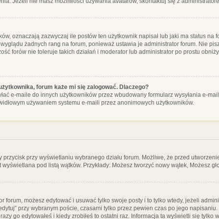
ia. Jeżeli nie masz możliwości używania avatarów, skontaktuj się z administrator
, oznaczają zazwyczaj ile postów ten użytkownik napisał lub jaki ma status na fo
 wyglądu żadnych rang na forum, ponieważ ustawia je administrator forum. Nie pisz
zość forów nie toleruje takich działań i moderator lub administrator po prostu obniż
użytkownika, forum każe mi się zalogować. Dlaczego?
ać e-maile do innych użytkowników przez wbudowany formularz wysyłania e-maili i t
rawidłowym używaniem systemu e-maili przez anonimowych użytkowników.
y przycisk przy wyświetlaniu wybranego działu forum. Możliwe, że przed utworzeni
t wyświetlana pod listą wątków. Przykłady: Możesz tworzyć nowy wątek, Możesz gło
or forum, możesz edytować i usuwać tylko swoje posty i to tylko wtedy, jeżeli admin
edytuj” przy wybranym poście, czasami tylko przez pewien czas po jego napisaniu. J
zy go edytowałeś i kiedy zrobiłeś to ostatni raz. Informacja ta wyświetli się tylko w