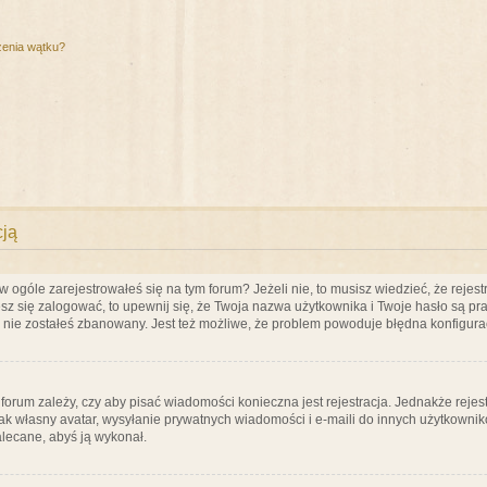
zenia wątku?
cją
ogóle zarejestrowałeś się na tym forum? Jeżeli nie, to musisz wiedzieć, że rejestr
esz się zalogować, to upewnij się, że Twoja nazwa użytkownika i Twoje hasło są praw
e nie zostałeś zbanowany. Jest też możliwe, że problem powoduje błędna konfigura
a forum zależy, czy aby pisać wiadomości konieczna jest rejestracja. Jednakże reje
jak własny avatar, wysyłanie prywatnych wiadomości i e-maili do innych użytkownik
zalecane, abyś ją wykonał.