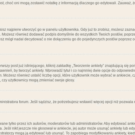
post, choć oni mogą zostawić notatkę z informacją dlaczego go edytowali. Zauważ,
isz najpierw utworzyć go w panelu użytkownika. Gdy już to zrobisz, możesz zazn
go. Możesz również dodawać podpis domyślnie do wszystkich Twoich postów, popr
ziesz mógł nadal decydować o nie dołączeniu go do pojedynczych postów poprzez
wszy post już istniejącego, kliknij zakładkę „Tworzenie ankiety” znajdującą się pon
rawnień, by tworzyć ankiety. Wprowadź tytuł i co najmniej dwie opcje do odpowiedn
ym. Możesz również ustalić liczbę opcji, które użytkownik może wybrać w ankiecie, 
, czy użytkownicy mogą zmieniać swoje głosy.
ministratora forum. Jeśli sądzisz, że potrzebujesz wstawić więcej opcji niż pozwala n
ane tylko przez ich autorów, moderatorów lub administratorów. Aby edytować ankie
. Jeśli nikt jeszcze nie głosował w ankiecie, jej autor może usunąć ankietę lub edy
stratorzy mogą ją edytować lub usunąć. To zapobiega modyfikowaniu ankiety, kiedy 