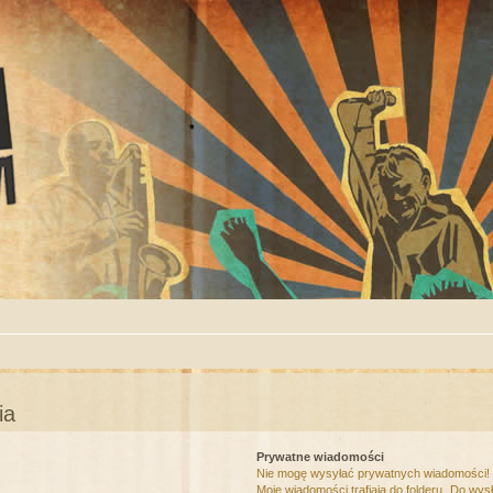
ia
Prywatne wiadomości
Nie mogę wysyłać prywatnych wiadomości!
Moje wiadomości trafiają do folderu „Do wys