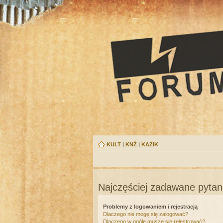
KULT
|
KNŻ
|
KAZIK
Najczęściej zadawane pytan
Problemy z logowaniem i rejestracją
Dlaczego nie mogę się zalogować?
Dlaczego w ogóle muszę się rejestrować?