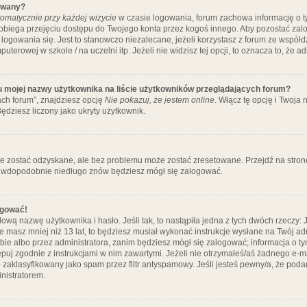
ywany?
omatycznie przy każdej wizycie
w czasie logowania, forum zachowa informację o ty
pobiega przejęciu dostępu do Twojego konta przez kogoś innego. Aby pozostać za
logowania się. Jest to stanowczo niezalecane, jeżeli korzystasz z forum ze współ
uterowej w szkole / na uczelni itp. Jeżeli nie widzisz tej opcji, to oznacza to, że a
u mojej nazwy użytkownika na liście użytkowników przeglądających forum?
ch forum”, znajdziesz opcję
Nie pokazuj, że jestem online
. Włącz tę opcję i Twoja
ędziesz liczony jako ukryty użytkownik.
e zostać odzyskane, ale bez problemu może zostać zresetowane. Przejdź na stronę 
prawdopodobnie niedługo znów będziesz mógł się zalogować.
ogować!
ową nazwę użytkownika i hasło. Jeśli tak, to nastąpiła jedna z tych dwóch rzeczy: 
że masz mniej niż 13 lat, to będziesz musiał wykonać instrukcje wysłane na Twój ad
ie albo przez administratora, zanim będziesz mógł się zalogować; informacja o tym
tępuj zgodnie z instrukcjami w nim zawartymi. Jeżeli nie otrzymałeś/aś żadnego e
 zaklasyfikowany jako spam przez filtr antyspamowy. Jeśli jesteś pewny/a, że poda
nistratorem.