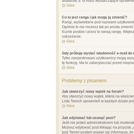
avatarów, a Ty masz wystarczające uprawnien
Góra
Co to jest ranga i jak mogę ją zmienić?
Rangi, wyświetlane pod nazwami użytkowników
Ogólnie to nie możesz tak po prostu zmienić
licznik postów i przez to swoją rangę. Więks
ostrzeżenie.
Góra
Gdy próbuję wysłać wiadomość e-mail do 
Tylko zarejestrowani użytkownicy mogą wysył
tę funkcję. Ma to zabezpieczać przed niep
Góra
Problemy z pisaniem
Jak utworzyć nowy wątek na forum?
Aby utworzyć nowy wątek, kliknij na właściw
Lista Twoich uprawnień w każdym dziale jes
Góra
Jak edytować lub usunąć post?
Jeśli nie jesteś administratorem lub moderat
Możesz edytować post klikając na przycisk „
pod Twoim postem pojawi się informacja, ile ra