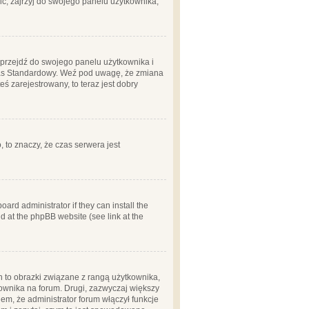
ć, zajrzyj do swojego panelu użytkownika;
m, przejdź do swojego panelu użytkownika i
zas Standardowy. Weź pod uwagę, że zmiana
ś zarejestrowany, to teraz jest dobry
, to znaczy, że czas serwera jest
ard administrator if they can install the
d at the phpBB website (see link at the
h to obrazki związane z rangą użytkownika,
kownika na forum. Drugi, zazwyczaj większy
em, że administrator forum włączył funkcje