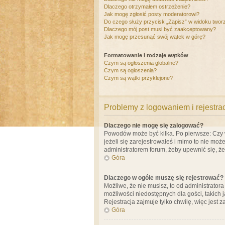
Dlaczego otrzymałem ostrzeżenie?
Jak mogę zgłosić posty moderatorowi?
Do czego służy przycisk „Zapisz” w widoku twor
Dlaczego mój post musi być zaakceptowany?
Jak mogę przesunąć swój wątek w górę?
Formatowanie i rodzaje wątków
Czym są ogłoszenia globalne?
Czym są ogłoszenia?
Czym są wątki przyklejone?
Problemy z logowaniem i rejestra
Dlaczego nie mogę się zalogować?
Powodów może być kilka. Po pierwsze: Czy w 
jeżeli się zarejestrowałeś i mimo to nie moż
administratorem forum, żeby upewnić się, ż
Góra
Dlaczego w ogóle muszę się rejestrować?
Możliwe, że nie musisz, to od administrator
możliwości niedostępnych dla gości, takich 
Rejestracja zajmuje tylko chwilę, więc jest 
Góra