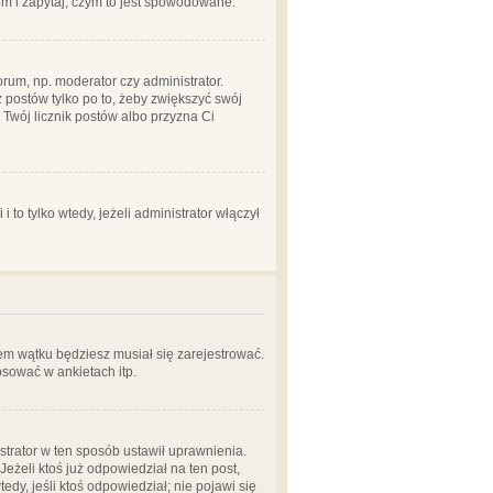
em i zapytaj, czym to jest spowodowane.
rum, np. moderator czy administrator.
 postów tylko po to, żeby zwiększyć swój
y Twój licznik postów albo przyzna Ci
o tylko wtedy, jeżeli administrator włączył
em wątku będziesz musiał się zarejestrować.
sować w ankietach itp.
istrator w ten sposób ustawił uprawnienia.
eżeli ktoś już odpowiedział na ten post,
tedy, jeśli ktoś odpowiedział; nie pojawi się