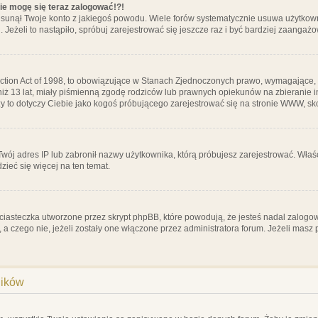
nie mogę się teraz zalogować!?!
sunął Twoje konto z jakiegoś powodu. Wiele forów systematycznie usuwa użytkownik
 Jeżeli to nastąpiło, spróbuj zarejestrować się jeszcze raz i być bardziej zaanga
ction Act of 1998, to obowiązujące w Stanach Zjednoczonych prawo, wymagające, 
 niż 13 lat, miały piśmienną zgodę rodziców lub prawnych opiekunów na zbieranie 
 czy to dotyczy Ciebie jako kogoś próbującego zarejestrować się na stronie WWW, sk
 Twój adres IP lub zabronił nazwy użytkownika, którą próbujesz zarejestrować. Właś
dzieć się więcej na ten temat.
ciasteczka utworzone przez skrypt phpBB, które powodują, że jesteś nadal zalogo
ś, a czego nie, jeżeli zostały one włączone przez administratora forum. Jeżeli mas
ników