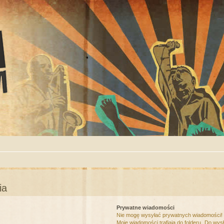
ia
Prywatne wiadomości
Nie mogę wysyłać prywatnych wiadomości!
Moje wiadomości trafiają do folderu „Do wys