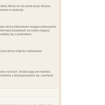
ów, którzy nic nie pisali przez dłuższy
żowanym w dyskusje.
aby strony internetowe mogące potencjalnie
informacji prywatnych od osoby mającej
ontaktuj się z prawnikiem.
ciciel strony mógł też zablokować
wany na forum. Dostarczają one również
z problemy z (wy)logowaniem się, usunięcie