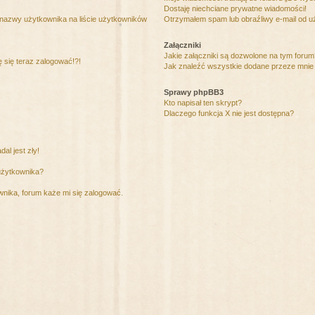
Dostaję niechciane prywatne wiadomości!
 nazwy użytkownika na liście użytkowników
Otrzymałem spam lub obraźliwy e-mail od u
Załączniki
Jakie załączniki są dozwolone na tym foru
ę się teraz zalogować!?!
Jak znaleźć wszystkie dodane przeze mnie 
Sprawy phpBB3
Kto napisał ten skrypt?
Dlaczego funkcja X nie jest dostępna?
al jest zły!
użytkownika?
nika, forum każe mi się zalogować.