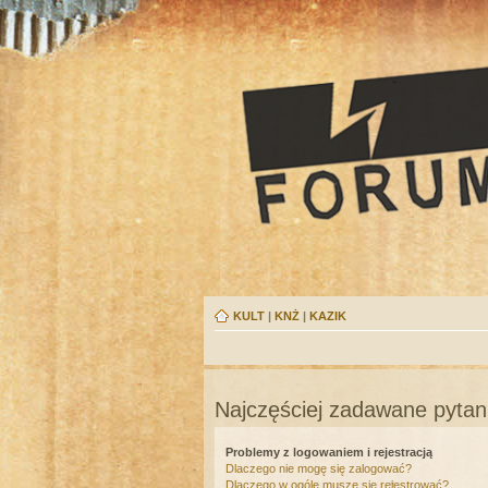
KULT
|
KNŻ
|
KAZIK
Najczęściej zadawane pytan
Problemy z logowaniem i rejestracją
Dlaczego nie mogę się zalogować?
Dlaczego w ogóle muszę się rejestrować?