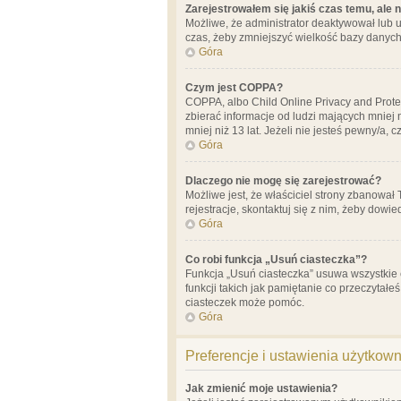
Zarejestrowałem się jakiś czas temu, ale 
Możliwe, że administrator deaktywował lub u
czas, żeby zmniejszyć wielkość bazy danych.
Góra
Czym jest COPPA?
COPPA, albo Child Online Privacy and Prote
zbierać informacje od ludzi mających mniej
mniej niż 13 lat. Jeżeli nie jesteś pewny/a,
Góra
Dlaczego nie mogę się zarejestrować?
Możliwe jest, że właściciel strony zbanował
rejestracje, skontaktuj się z nim, żeby dowie
Góra
Co robi funkcja „Usuń ciasteczka”?
Funkcja „Usuń ciasteczka” usuwa wszystkie 
funkcji takich jak pamiętanie co przeczytałe
ciasteczek może pomóc.
Góra
Preferencje i ustawienia użytkow
Jak zmienić moje ustawienia?