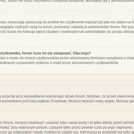
ia. Jeżeli nie masz możliwości używania avatarów, skontaktuj się z administrator
, oznaczają zazwyczaj ile postów ten użytkownik napisał lub jaki ma status na fo
 wyglądu żadnych rang na forum, ponieważ ustawia je administrator forum. Nie pisz
zość forów nie toleruje takich działań i moderator lub administrator po prostu obniż
użytkownika, forum każe mi się zalogować. Dlaczego?
ać e-maile do innych użytkowników przez wbudowany formularz wysyłania e-maili i t
rawidłowym używaniem systemu e-maili przez anonimowych użytkowników.
y przycisk przy wyświetlaniu wybranego działu forum. Możliwe, że przed utworzeni
t wyświetlana pod listą wątków. Przykłady: Możesz tworzyć nowy wątek, Możesz gło
or forum, możesz edytować i usuwać tylko swoje posty i to tylko wtedy, jeżeli admin
edytuj” przy wybranym poście, czasami tylko przez pewien czas po jego napisaniu. J
zy go edytowałeś i kiedy zrobiłeś to ostatni raz. Informacja ta wyświetli się tylko w