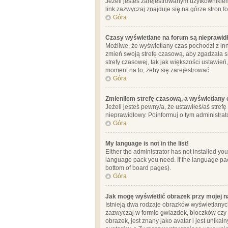
Jeżeli jesteś zarejestrowanym użytkownikie
link zazwyczaj znajduje się na górze stron f
Góra
Czasy wyświetlane na forum są nieprawid
Możliwe, że wyświetlany czas pochodzi z inne
zmień swoją strefę czasową, aby zgadzała 
strefy czasowej, tak jak większości ustawień
moment na to, żeby się zarejestrować.
Góra
Zmieniłem strefę czasową, a wyświetlany c
Jeżeli jesteś pewny/a, że ustawiłeś/aś stref
nieprawidłowy. Poinformuj o tym administrat
Góra
My language is not in the list!
Either the administrator has not installed yo
language pack you need. If the language pack
bottom of board pages).
Góra
Jak mogę wyświetlić obrazek przy mojej 
Istnieją dwa rodzaje obrazków wyświetlanyc
zazwyczaj w formie gwiazdek, bloczków czy k
obrazek, jest znany jako avatar i jest unik