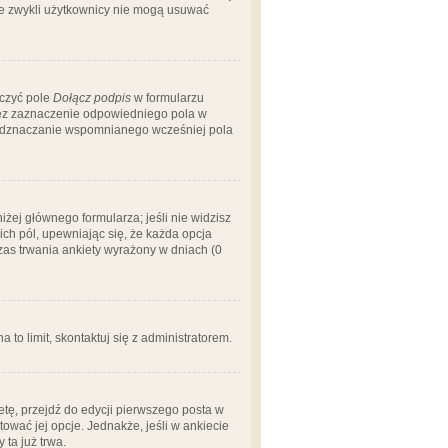
 że zwykli użytkownicy nie mogą usuwać
aczyć pole
Dołącz podpis
w formularzu
zez zaznaczenie odpowiedniego pola w
 odznaczanie wspomnianego wcześniej pola
iżej głównego formularza; jeśli nie widzisz
ich pól, upewniając się, że każda opcja
czas trwania ankiety wyrażony w dniach (0
a to limit, skontaktuj się z administratorem.
tę, przejdź do edycji pierwszego posta w
tować jej opcje. Jednakże, jeśli w ankiecie
ta już trwa.