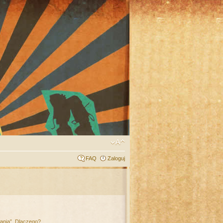
FAQ
Zaloguj
łania”. Dlaczego?