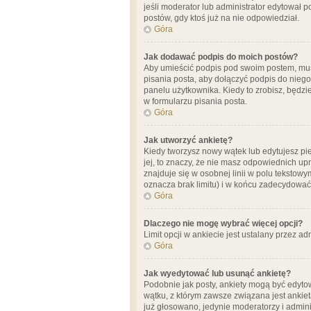
jeśli moderator lub administrator edytował 
postów, gdy ktoś już na nie odpowiedział.
Góra
Jak dodawać podpis do moich postów?
Aby umieścić podpis pod swoim postem, mus
pisania posta, aby dołączyć podpis do nie
panelu użytkownika. Kiedy to zrobisz, będ
w formularzu pisania posta.
Góra
Jak utworzyć ankietę?
Kiedy tworzysz nowy wątek lub edytujesz pier
jej, to znaczy, że nie masz odpowiednich up
znajduje się w osobnej linii w polu tekstow
oznacza brak limitu) i w końcu zadecydować
Góra
Dlaczego nie mogę wybrać więcej opcji?
Limit opcji w ankiecie jest ustalany przez ad
Góra
Jak wyedytować lub usunąć ankietę?
Podobnie jak posty, ankiety mogą być edytow
wątku, z którym zawsze związana jest ankieta
już głosowano, jedynie moderatorzy i admini