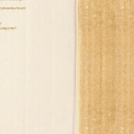
żytkownika forum!
m?
załączniki?