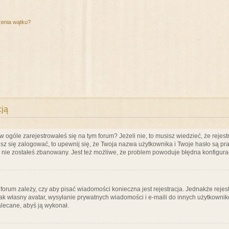
zenia wątku?
cją
ogóle zarejestrowałeś się na tym forum? Jeżeli nie, to musisz wiedzieć, że rejestr
esz się zalogować, to upewnij się, że Twoja nazwa użytkownika i Twoje hasło są praw
e nie zostałeś zbanowany. Jest też możliwe, że problem powoduje błędna konfigura
a forum zależy, czy aby pisać wiadomości konieczna jest rejestracja. Jednakże reje
jak własny avatar, wysyłanie prywatnych wiadomości i e-maili do innych użytkownik
zalecane, abyś ją wykonał.