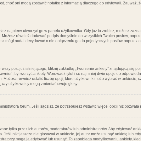
post, choć oni mogą zostawić notatkę z informacją dlaczego go edytowali. Zauważ,
isz najpierw utworzyć go w panelu użytkownika. Gdy już to zrobisz, możesz zazn
go. Możesz również dodawać podpis domyślnie do wszystkich Twoich postów, popr
ziesz mógł nadal decydować o nie dołączeniu go do pojedynczych postów poprzez
wszy post już istniejącego, kliknij zakładkę „Tworzenie ankiety” znajdującą się pon
rawnień, by tworzyć ankiety. Wprowadź tytuł i co najmniej dwie opcje do odpowiedn
ym. Możesz również ustalić liczbę opcji, które użytkownik może wybrać w ankiecie, 
, czy użytkownicy mogą zmieniać swoje głosy.
ministratora forum. Jeśli sądzisz, że potrzebujesz wstawić więcej opcji niż pozwala n
ane tylko przez ich autorów, moderatorów lub administratorów. Aby edytować ankie
. Jeśli nikt jeszcze nie głosował w ankiecie, jej autor może usunąć ankietę lub edy
stratorzy mogą ją edytować lub usunąć. To zapobiega modyfikowaniu ankiety, kiedy 