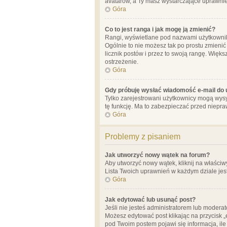
avatarów, a Ty masz wystarczające uprawnien
Góra
Co to jest ranga i jak mogę ją zmienić?
Rangi, wyświetlane pod nazwami użytkowników
Ogólnie to nie możesz tak po prostu zmienić
licznik postów i przez to swoją rangę. Więks
ostrzeżenie.
Góra
Gdy próbuję wysłać wiadomość e-mail do 
Tylko zarejestrowani użytkownicy mogą wysył
tę funkcję. Ma to zabezpieczać przed niep
Góra
Problemy z pisaniem
Jak utworzyć nowy wątek na forum?
Aby utworzyć nowy wątek, kliknij na właściw
Lista Twoich uprawnień w każdym dziale jes
Góra
Jak edytować lub usunąć post?
Jeśli nie jesteś administratorem lub moderat
Możesz edytować post klikając na przycisk „
pod Twoim postem pojawi się informacja, ile ra