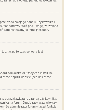
ć, zajrzyj do swojego panelu użytkownika;
m, przejdź do swojego panelu użytkownika i
zas Standardowy. Weź pod uwagę, że zmiana
ś zarejestrowany, to teraz jest dobry
, to znaczy, że czas serwera jest
ard administrator if they can install the
d at the phpBB website (see link at the
h to obrazki związane z rangą użytkownika,
kownika na forum. Drugi, zazwyczaj większy
em, że administrator forum włączył funkcje