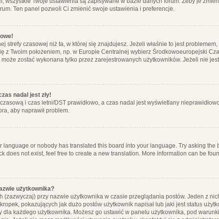
m, wszystkie Twoje ustawienia są zapisywane w bazie danych forum. Żeby je zmieni
orum. Ten panel pozwoli Ci zmienić swoje ustawienia i preferencje.
łowe!
j strefy czasowej niż ta, w której się znajdujesz. Jeżeli właśnie to jest probleme
się z Twoim położeniem, np. w Europie Centralnej wybierz Środkowoeuropejski C
, może zostać wykonana tylko przez zarejestrowanych użytkowników. Jeżeli nie jeste
zas nadal jest zły!
ę czasową i czas letni/DST prawidłowo, a czas nadal jest wyświetlany nieprawidłowo
ora, aby naprawił problem.
ur language or nobody has translated this board into your language. Try asking the bo
 does not exist, feel free to create a new translation. More information can be foun
nazwie użytkownika?
h (zazwyczaj) przy nazwie użytkownika w czasie przeglądania postów. Jeden z nic
ropek, pokazujących jak dużo postów użytkownik napisał lub jaki jest status użyt
alny dla każdego użytkownika. Możesz go ustawić w panelu użytkownika, pod warunki