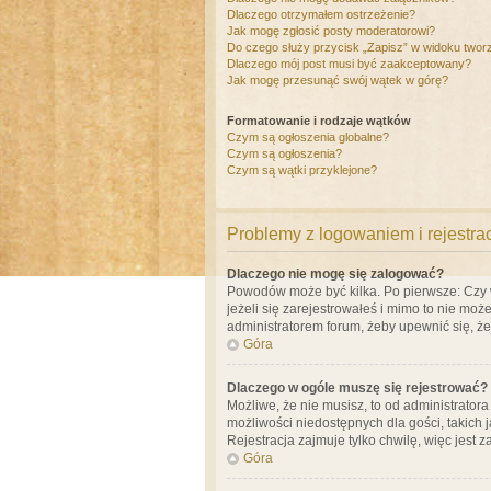
Dlaczego otrzymałem ostrzeżenie?
Jak mogę zgłosić posty moderatorowi?
Do czego służy przycisk „Zapisz” w widoku twor
Dlaczego mój post musi być zaakceptowany?
Jak mogę przesunąć swój wątek w górę?
Formatowanie i rodzaje wątków
Czym są ogłoszenia globalne?
Czym są ogłoszenia?
Czym są wątki przyklejone?
Problemy z logowaniem i rejestra
Dlaczego nie mogę się zalogować?
Powodów może być kilka. Po pierwsze: Czy w 
jeżeli się zarejestrowałeś i mimo to nie moż
administratorem forum, żeby upewnić się, ż
Góra
Dlaczego w ogóle muszę się rejestrować?
Możliwe, że nie musisz, to od administrator
możliwości niedostępnych dla gości, takich 
Rejestracja zajmuje tylko chwilę, więc jest 
Góra