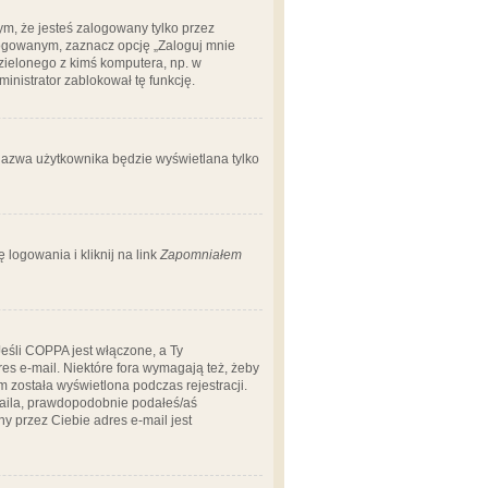
m, że jesteś zalogowany tylko przez
logowanym, zaznacz opcję „Zaloguj mnie
dzielonego z kimś komputera, np. w
dministrator zablokował tę funkcję.
 nazwa użytkownika będzie wyświetlana tylko
logowania i kliknij na link
Zapomniałem
Jeśli COPPA jest włączone, a Ty
res e-mail. Niektóre fora wymagają też, żeby
 została wyświetlona podczas rejestracji.
-maila, prawdopodobnie podałeś/aś
ny przez Ciebie adres e-mail jest