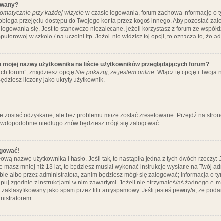
ywany?
omatycznie przy każdej wizycie
w czasie logowania, forum zachowa informację o ty
pobiega przejęciu dostępu do Twojego konta przez kogoś innego. Aby pozostać za
logowania się. Jest to stanowczo niezalecane, jeżeli korzystasz z forum ze współ
uterowej w szkole / na uczelni itp. Jeżeli nie widzisz tej opcji, to oznacza to, że a
u mojej nazwy użytkownika na liście użytkowników przeglądających forum?
ch forum”, znajdziesz opcję
Nie pokazuj, że jestem online
. Włącz tę opcję i Twoja
ędziesz liczony jako ukryty użytkownik.
e zostać odzyskane, ale bez problemu może zostać zresetowane. Przejdź na stronę 
prawdopodobnie niedługo znów będziesz mógł się zalogować.
ogować!
ową nazwę użytkownika i hasło. Jeśli tak, to nastąpiła jedna z tych dwóch rzeczy: 
że masz mniej niż 13 lat, to będziesz musiał wykonać instrukcje wysłane na Twój ad
ie albo przez administratora, zanim będziesz mógł się zalogować; informacja o tym
tępuj zgodnie z instrukcjami w nim zawartymi. Jeżeli nie otrzymałeś/aś żadnego e
 zaklasyfikowany jako spam przez filtr antyspamowy. Jeśli jesteś pewny/a, że poda
nistratorem.