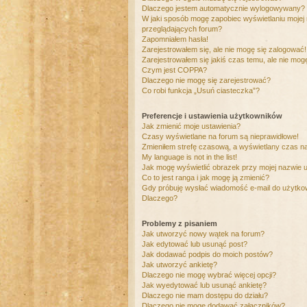
Dlaczego jestem automatycznie wylogowywany?
W jaki sposób mogę zapobiec wyświetlaniu mojej
przeglądających forum?
Zapomniałem hasła!
Zarejestrowałem się, ale nie mogę się zalogować!
Zarejestrowałem się jakiś czas temu, ale nie mog
Czym jest COPPA?
Dlaczego nie mogę się zarejestrować?
Co robi funkcja „Usuń ciasteczka”?
Preferencje i ustawienia użytkowników
Jak zmienić moje ustawienia?
Czasy wyświetlane na forum są nieprawidłowe!
Zmieniłem strefę czasową, a wyświetlany czas nad
My language is not in the list!
Jak mogę wyświetlić obrazek przy mojej nazwie 
Co to jest ranga i jak mogę ją zmienić?
Gdy próbuję wysłać wiadomość e-mail do użytkow
Dlaczego?
Problemy z pisaniem
Jak utworzyć nowy wątek na forum?
Jak edytować lub usunąć post?
Jak dodawać podpis do moich postów?
Jak utworzyć ankietę?
Dlaczego nie mogę wybrać więcej opcji?
Jak wyedytować lub usunąć ankietę?
Dlaczego nie mam dostępu do działu?
Dlaczego nie mogę dodawać załączników?