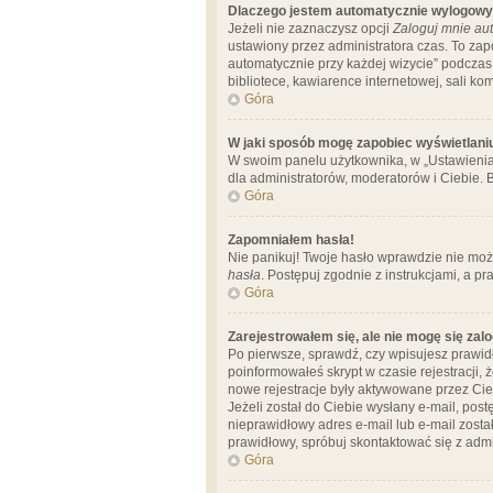
Dlaczego jestem automatycznie wylogow
Jeżeli nie zaznaczysz opcji
Zaloguj mnie aut
ustawiony przez administratora czas. To za
automatycznie przy każdej wizycie” podczas 
bibliotece, kawiarence internetowej, sali komp
Góra
W jaki sposób mogę zapobiec wyświetlani
W swoim panelu użytkownika, w „Ustawienia
dla administratorów, moderatorów i Ciebie. B
Góra
Zapomniałem hasła!
Nie panikuj! Twoje hasło wprawdzie nie moż
hasła
. Postępuj zgodnie z instrukcjami, a 
Góra
Zarejestrowałem się, ale nie mogę się zal
Po pierwsze, sprawdź, czy wpisujesz prawidł
poinformowałeś skrypt w czasie rejestracji, 
nowe rejestracje były aktywowane przez Cieb
Jeżeli został do Ciebie wysłany e-mail, pos
nieprawidłowy adres e-mail lub e-mail został
prawidłowy, spróbuj skontaktować się z admi
Góra