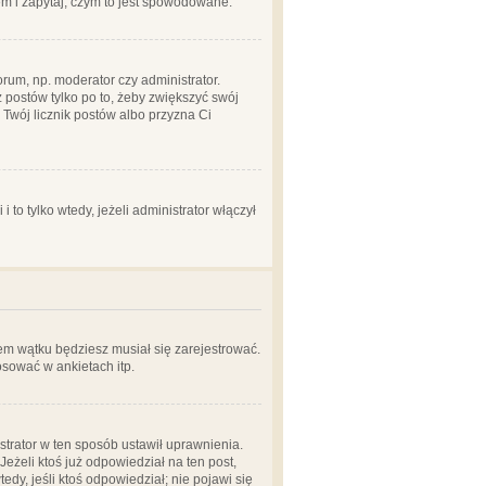
em i zapytaj, czym to jest spowodowane.
rum, np. moderator czy administrator.
 postów tylko po to, żeby zwiększyć swój
y Twój licznik postów albo przyzna Ci
o tylko wtedy, jeżeli administrator włączył
em wątku będziesz musiał się zarejestrować.
sować w ankietach itp.
istrator w ten sposób ustawił uprawnienia.
eżeli ktoś już odpowiedział na ten post,
tedy, jeśli ktoś odpowiedział; nie pojawi się