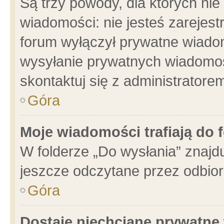
Są trzy powody, dla których n
wiadomości: nie jesteś zarejest
forum wyłączył prywatne wiadom
wysyłanie prywatnych wiadomości
skontaktuj się z administratore
Góra
Moje wiadomości trafiają do 
W folderze „Do wysłania” znajdu
jeszcze odczytane przez odbior
Góra
Dostaję niechciane prywatne