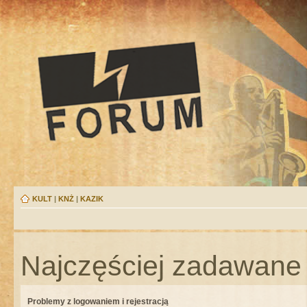
KULT
|
KNŻ
|
KAZIK
Najczęściej zadawane 
Problemy z logowaniem i rejestracją