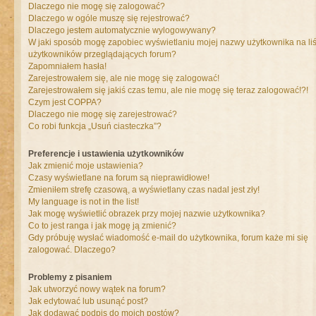
Dlaczego nie mogę się zalogować?
Dlaczego w ogóle muszę się rejestrować?
Dlaczego jestem automatycznie wylogowywany?
W jaki sposób mogę zapobiec wyświetlaniu mojej nazwy użytkownika na liś
użytkowników przeglądających forum?
Zapomniałem hasła!
Zarejestrowałem się, ale nie mogę się zalogować!
Zarejestrowałem się jakiś czas temu, ale nie mogę się teraz zalogować!?!
Czym jest COPPA?
Dlaczego nie mogę się zarejestrować?
Co robi funkcja „Usuń ciasteczka”?
Preferencje i ustawienia użytkowników
Jak zmienić moje ustawienia?
Czasy wyświetlane na forum są nieprawidłowe!
Zmieniłem strefę czasową, a wyświetlany czas nadal jest zły!
My language is not in the list!
Jak mogę wyświetlić obrazek przy mojej nazwie użytkownika?
Co to jest ranga i jak mogę ją zmienić?
Gdy próbuję wysłać wiadomość e-mail do użytkownika, forum każe mi się
zalogować. Dlaczego?
Problemy z pisaniem
Jak utworzyć nowy wątek na forum?
Jak edytować lub usunąć post?
Jak dodawać podpis do moich postów?