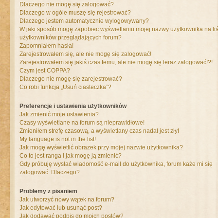
Dlaczego nie mogę się zalogować?
Dlaczego w ogóle muszę się rejestrować?
Dlaczego jestem automatycznie wylogowywany?
W jaki sposób mogę zapobiec wyświetlaniu mojej nazwy użytkownika na liś
użytkowników przeglądających forum?
Zapomniałem hasła!
Zarejestrowałem się, ale nie mogę się zalogować!
Zarejestrowałem się jakiś czas temu, ale nie mogę się teraz zalogować!?!
Czym jest COPPA?
Dlaczego nie mogę się zarejestrować?
Co robi funkcja „Usuń ciasteczka”?
Preferencje i ustawienia użytkowników
Jak zmienić moje ustawienia?
Czasy wyświetlane na forum są nieprawidłowe!
Zmieniłem strefę czasową, a wyświetlany czas nadal jest zły!
My language is not in the list!
Jak mogę wyświetlić obrazek przy mojej nazwie użytkownika?
Co to jest ranga i jak mogę ją zmienić?
Gdy próbuję wysłać wiadomość e-mail do użytkownika, forum każe mi się
zalogować. Dlaczego?
Problemy z pisaniem
Jak utworzyć nowy wątek na forum?
Jak edytować lub usunąć post?
Jak dodawać podpis do moich postów?