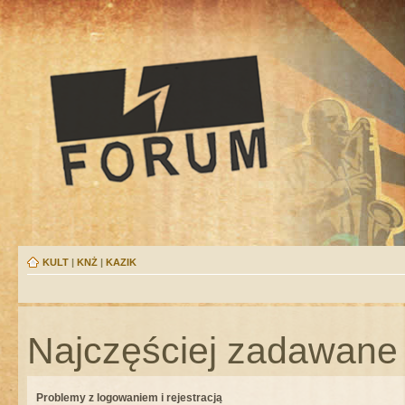
KULT
|
KNŻ
|
KAZIK
Najczęściej zadawane 
Problemy z logowaniem i rejestracją