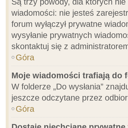
Są trzy powody, dla których n
wiadomości: nie jesteś zarejest
forum wyłączył prywatne wiadom
wysyłanie prywatnych wiadomości
skontaktuj się z administratore
Góra
Moje wiadomości trafiają do 
W folderze „Do wysłania” znajdu
jeszcze odczytane przez odbior
Góra
Dostaję niechciane prywatne