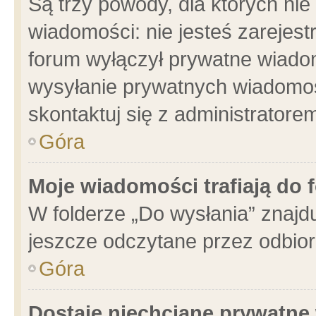
Są trzy powody, dla których n
wiadomości: nie jesteś zarejest
forum wyłączył prywatne wiadom
wysyłanie prywatnych wiadomości
skontaktuj się z administratore
Góra
Moje wiadomości trafiają do 
W folderze „Do wysłania” znajdu
jeszcze odczytane przez odbior
Góra
Dostaję niechciane prywatne