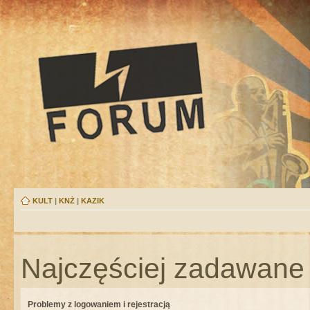
KULT
|
KNŻ
|
KAZIK
Najczęściej zadawane 
Problemy z logowaniem i rejestracją