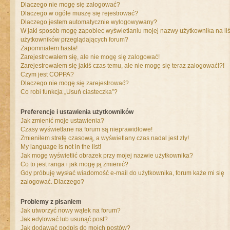
Dlaczego nie mogę się zalogować?
Dlaczego w ogóle muszę się rejestrować?
Dlaczego jestem automatycznie wylogowywany?
W jaki sposób mogę zapobiec wyświetlaniu mojej nazwy użytkownika na liś
użytkowników przeglądających forum?
Zapomniałem hasła!
Zarejestrowałem się, ale nie mogę się zalogować!
Zarejestrowałem się jakiś czas temu, ale nie mogę się teraz zalogować!?!
Czym jest COPPA?
Dlaczego nie mogę się zarejestrować?
Co robi funkcja „Usuń ciasteczka”?
Preferencje i ustawienia użytkowników
Jak zmienić moje ustawienia?
Czasy wyświetlane na forum są nieprawidłowe!
Zmieniłem strefę czasową, a wyświetlany czas nadal jest zły!
My language is not in the list!
Jak mogę wyświetlić obrazek przy mojej nazwie użytkownika?
Co to jest ranga i jak mogę ją zmienić?
Gdy próbuję wysłać wiadomość e-mail do użytkownika, forum każe mi się
zalogować. Dlaczego?
Problemy z pisaniem
Jak utworzyć nowy wątek na forum?
Jak edytować lub usunąć post?
Jak dodawać podpis do moich postów?