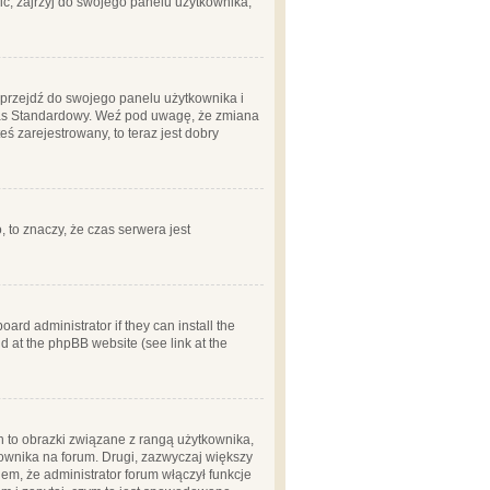
ć, zajrzyj do swojego panelu użytkownika;
m, przejdź do swojego panelu użytkownika i
zas Standardowy. Weź pod uwagę, że zmiana
ś zarejestrowany, to teraz jest dobry
, to znaczy, że czas serwera jest
ard administrator if they can install the
d at the phpBB website (see link at the
h to obrazki związane z rangą użytkownika,
kownika na forum. Drugi, zazwyczaj większy
em, że administrator forum włączył funkcje