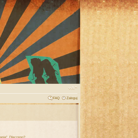
FAQ
Zaloguj
łania”. Dlaczego?