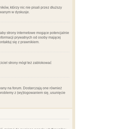
ów, którzy nic nie pisali przez dłuższy
żowanym w dyskusje.
aby strony internetowe mogące potencjalnie
informacji prywatnych od osoby mającej
ontaktuj się z prawnikiem.
ciciel strony mógł też zablokować
wany na forum. Dostarczają one również
z problemy z (wy)logowaniem się, usunięcie