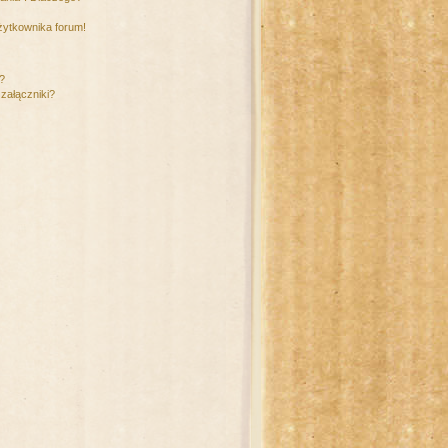
żytkownika forum!
m?
załączniki?