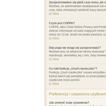
Zarejestrowałem się jakiś czas temu, ale 
Możliwe, że administrator deaktywował lub u
czas, żeby zmniejszyć wielkość bazy danych.
Góra
Czym jest COPPA?
COPPA, albo Child Online Privacy and Prote
zbierać informacje od ludzi mających mniej
mniej niż 13 lat. Jeżeli nie jesteś pewny/a,
Góra
Dlaczego nie mogę się zarejestrować?
Możliwe jest, że właściciel strony zbanował
rejestracje, skontaktuj się z nim, żeby dowie
Góra
Co robi funkcja „Usuń ciasteczka”?
Funkcja „Usuń ciasteczka” usuwa wszystkie 
funkcji takich jak pamiętanie co przeczytałe
ciasteczek może pomóc.
Góra
Preferencje i ustawienia użytkow
Jak zmienić moje ustawienia?