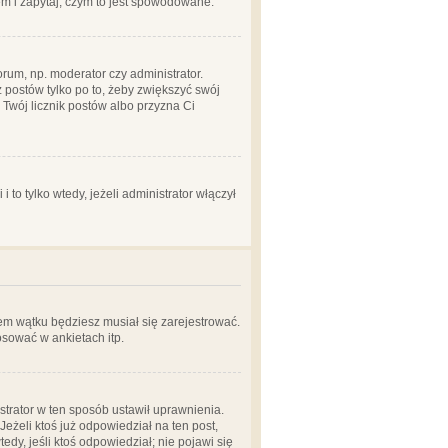
em i zapytaj, czym to jest spowodowane.
rum, np. moderator czy administrator.
 postów tylko po to, żeby zwiększyć swój
y Twój licznik postów albo przyzna Ci
o tylko wtedy, jeżeli administrator włączył
em wątku będziesz musiał się zarejestrować.
sować w ankietach itp.
istrator w ten sposób ustawił uprawnienia.
eżeli ktoś już odpowiedział na ten post,
tedy, jeśli ktoś odpowiedział; nie pojawi się