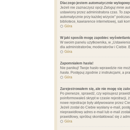
Dlaczego jestem automatycznie wylogow
Jeżeli nie zaznaczysz opcji
Zaloguj mnie aut
ustawiony przez administratora czas. To za
automatycznie przy każdej wizycie” podczas 
bibliotece, kawiarence internetowej, sali komp
Góra
W jaki sposób mogę zapobiec wyświetlani
W swoim panelu użytkownika, w „Ustawienia
dla administratorów, moderatorów i Ciebie. B
Góra
Zapomniałem hasła!
Nie panikuj! Twoje hasło wprawdzie nie moż
hasła
. Postępuj zgodnie z instrukcjami, a 
Góra
Zarejestrowałem się, ale nie mogę się zal
Po pierwsze, sprawdź, czy wpisujesz prawidł
poinformowałeś skrypt w czasie rejestracji, 
nowe rejestracje były aktywowane przez Cieb
Jeżeli został do Ciebie wysłany e-mail, pos
nieprawidłowy adres e-mail lub e-mail został
prawidłowy, spróbuj skontaktować się z admi
Góra