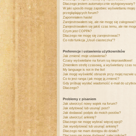
Dlaczego jestem automatycznie wylogowywany?
W jaki sposób mogę zapobiec wyświetlaniu mojej
przeglądających forum?
Zapomniałem hasła!
Zarejestrowałem się, ale nie mogę się zalogować!
Zarejestrowałem się jakiś czas temu, ale nie mog
Czym jest COPPA?
Dlaczego nie mogę się zarejestrować?
Co robi funkcja „Usuń ciasteczka”?
Preferencje i ustawienia użytkowników
Jak zmienić moje ustawienia?
Czasy wyświetlane na forum są nieprawidłowe!
Zmieniłem strefę czasową, a wyświetlany czas nad
My language is not in the list!
Jak mogę wyświetlić obrazek przy mojej nazwie 
Co to jest ranga i jak mogę ją zmienić?
Gdy próbuję wysłać wiadomość e-mail do użytkow
Dlaczego?
Problemy z pisaniem
Jak utworzyć nowy wątek na forum?
Jak edytować lub usunąć post?
Jak dodawać podpis do moich postów?
Jak utworzyć ankietę?
Dlaczego nie mogę wybrać więcej opcji?
Jak wyedytować lub usunąć ankietę?
Dlaczego nie mam dostępu do działu?
Dlaczego nie mogę dodawać załączników?