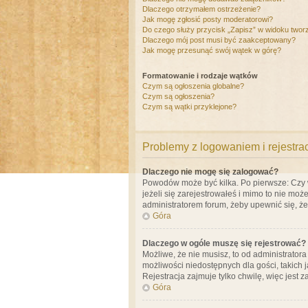
Dlaczego otrzymałem ostrzeżenie?
Jak mogę zgłosić posty moderatorowi?
Do czego służy przycisk „Zapisz” w widoku twor
Dlaczego mój post musi być zaakceptowany?
Jak mogę przesunąć swój wątek w górę?
Formatowanie i rodzaje wątków
Czym są ogłoszenia globalne?
Czym są ogłoszenia?
Czym są wątki przyklejone?
Problemy z logowaniem i rejestra
Dlaczego nie mogę się zalogować?
Powodów może być kilka. Po pierwsze: Czy w 
jeżeli się zarejestrowałeś i mimo to nie moż
administratorem forum, żeby upewnić się, ż
Góra
Dlaczego w ogóle muszę się rejestrować?
Możliwe, że nie musisz, to od administrator
możliwości niedostępnych dla gości, takich 
Rejestracja zajmuje tylko chwilę, więc jest 
Góra