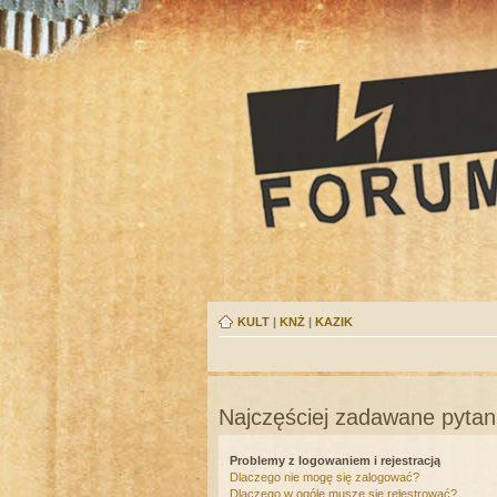
KULT
|
KNŻ
|
KAZIK
Najczęściej zadawane pytan
Problemy z logowaniem i rejestracją
Dlaczego nie mogę się zalogować?
Dlaczego w ogóle muszę się rejestrować?