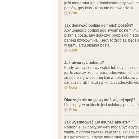
jeśli moderator lub administrator edytował 
postów, gdy ktoś już na nie odpowiedział.
Góra
Jak dodawać podpis do moich postów?
Aby umieścić podpis pod swoim postem, mus
pisania posta, aby dołączyć podpis do nie
panelu użytkownika. Kiedy to zrobisz, będ
w formularzu pisania posta.
Góra
Jak utworzyć ankietę?
Kiedy tworzysz nowy wątek lub edytujesz pier
jej, to znaczy, że nie masz odpowiednich up
znajduje się w osobnej linii w polu tekstow
oznacza brak limitu) i w końcu zadecydować
Góra
Dlaczego nie mogę wybrać więcej opcji?
Limit opcji w ankiecie jest ustalany przez ad
Góra
Jak wyedytować lub usunąć ankietę?
Podobnie jak posty, ankiety mogą być edytow
wątku, z którym zawsze związana jest ankieta
już głosowano, jedynie moderatorzy i admini