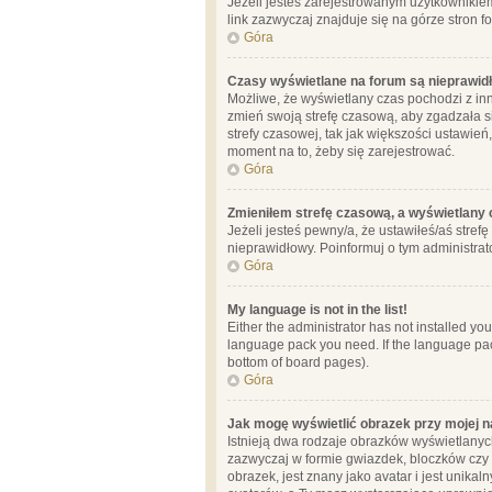
Jeżeli jesteś zarejestrowanym użytkownikie
link zazwyczaj znajduje się na górze stron f
Góra
Czasy wyświetlane na forum są nieprawid
Możliwe, że wyświetlany czas pochodzi z inne
zmień swoją strefę czasową, aby zgadzała 
strefy czasowej, tak jak większości ustawień
moment na to, żeby się zarejestrować.
Góra
Zmieniłem strefę czasową, a wyświetlany c
Jeżeli jesteś pewny/a, że ustawiłeś/aś stref
nieprawidłowy. Poinformuj o tym administrat
Góra
My language is not in the list!
Either the administrator has not installed yo
language pack you need. If the language pack
bottom of board pages).
Góra
Jak mogę wyświetlić obrazek przy mojej 
Istnieją dwa rodzaje obrazków wyświetlanyc
zazwyczaj w formie gwiazdek, bloczków czy k
obrazek, jest znany jako avatar i jest unik