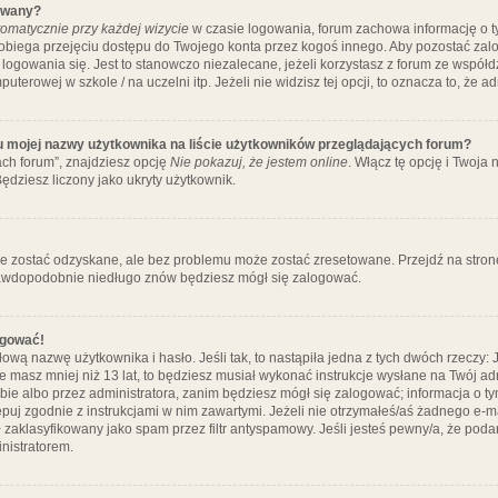
ywany?
omatycznie przy każdej wizycie
w czasie logowania, forum zachowa informację o ty
pobiega przejęciu dostępu do Twojego konta przez kogoś innego. Aby pozostać za
logowania się. Jest to stanowczo niezalecane, jeżeli korzystasz z forum ze współ
uterowej w szkole / na uczelni itp. Jeżeli nie widzisz tej opcji, to oznacza to, że a
u mojej nazwy użytkownika na liście użytkowników przeglądających forum?
ch forum”, znajdziesz opcję
Nie pokazuj, że jestem online
. Włącz tę opcję i Twoja
ędziesz liczony jako ukryty użytkownik.
e zostać odzyskane, ale bez problemu może zostać zresetowane. Przejdź na stronę 
prawdopodobnie niedługo znów będziesz mógł się zalogować.
ogować!
ową nazwę użytkownika i hasło. Jeśli tak, to nastąpiła jedna z tych dwóch rzeczy: 
że masz mniej niż 13 lat, to będziesz musiał wykonać instrukcje wysłane na Twój ad
ie albo przez administratora, zanim będziesz mógł się zalogować; informacja o tym
tępuj zgodnie z instrukcjami w nim zawartymi. Jeżeli nie otrzymałeś/aś żadnego e
 zaklasyfikowany jako spam przez filtr antyspamowy. Jeśli jesteś pewny/a, że poda
nistratorem.