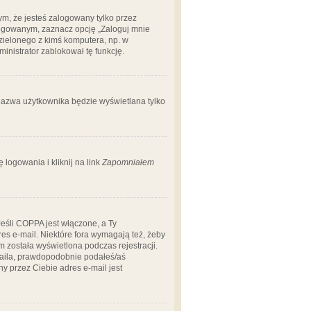
m, że jesteś zalogowany tylko przez
logowanym, zaznacz opcję „Zaloguj mnie
dzielonego z kimś komputera, np. w
dministrator zablokował tę funkcję.
 nazwa użytkownika będzie wyświetlana tylko
logowania i kliknij na link
Zapomniałem
Jeśli COPPA jest włączone, a Ty
res e-mail. Niektóre fora wymagają też, żeby
 została wyświetlona podczas rejestracji.
-maila, prawdopodobnie podałeś/aś
ny przez Ciebie adres e-mail jest