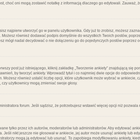
post, choć oni mogą zostawić notatkę z informacją dlaczego go edytowali. Zauważ,
isz najpierw utworzyć go w panelu użytkownika. Gdy już to zrobisz, możesz zazn
go. Możesz również dodawać podpis domyślnie do wszystkich Twoich postów, popr
ziesz mógł nadal decydować o nie dołączeniu go do pojedynczych postów poprzez
wszy post już istniejącego, kliknij zakładkę „Tworzenie ankiety” znajdującą się pon
rawnień, by tworzyć ankiety. Wprowadź tytuł i co najmniej dwie opcje do odpowiedn
ym. Możesz również ustalić liczbę opcji, które użytkownik może wybrać w ankiecie, 
, czy użytkownicy mogą zmieniać swoje głosy.
ministratora forum. Jeśli sądzisz, że potrzebujesz wstawić więcej opcji niż pozwala n
ane tylko przez ich autorów, moderatorów lub administratorów. Aby edytować ankie
. Jeśli nikt jeszcze nie głosował w ankiecie, jej autor może usunąć ankietę lub edy
stratorzy mogą ją edytować lub usunąć. To zapobiega modyfikowaniu ankiety, kiedy 