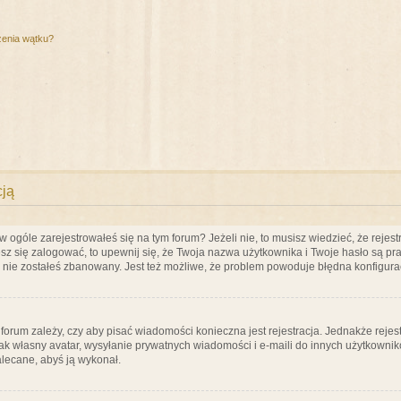
zenia wątku?
cją
ogóle zarejestrowałeś się na tym forum? Jeżeli nie, to musisz wiedzieć, że rejestr
esz się zalogować, to upewnij się, że Twoja nazwa użytkownika i Twoje hasło są praw
e nie zostałeś zbanowany. Jest też możliwe, że problem powoduje błędna konfigura
a forum zależy, czy aby pisać wiadomości konieczna jest rejestracja. Jednakże reje
jak własny avatar, wysyłanie prywatnych wiadomości i e-maili do innych użytkownik
zalecane, abyś ją wykonał.