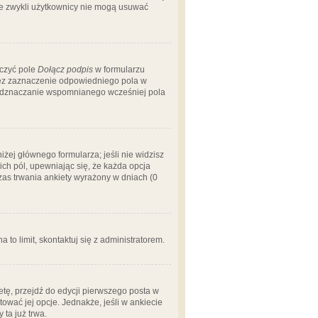
 że zwykli użytkownicy nie mogą usuwać
aczyć pole
Dołącz podpis
w formularzu
zez zaznaczenie odpowiedniego pola w
 odznaczanie wspomnianego wcześniej pola
iżej głównego formularza; jeśli nie widzisz
ich pól, upewniając się, że każda opcja
czas trwania ankiety wyrażony w dniach (0
a to limit, skontaktuj się z administratorem.
tę, przejdź do edycji pierwszego posta w
tować jej opcje. Jednakże, jeśli w ankiecie
ta już trwa.