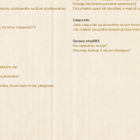
Dostaję niechciane prywatne wiadomości!
 nazwy użytkownika na liście użytkowników
Otrzymałem spam lub obraźliwy e-mail od u
Załączniki
Jakie załączniki są dozwolone na tym foru
ę się teraz zalogować!?!
Jak znaleźć wszystkie dodane przeze mnie 
Sprawy phpBB3
Kto napisał ten skrypt?
Dlaczego funkcja X nie jest dostępna?
al jest zły!
użytkownika?
nika, forum każe mi się zalogować.