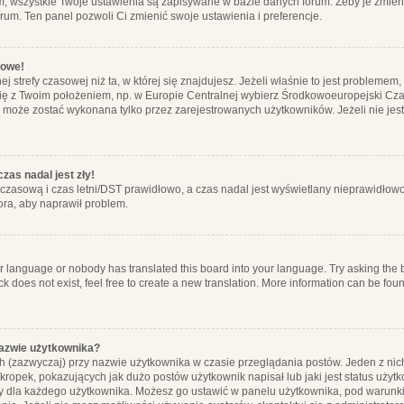
m, wszystkie Twoje ustawienia są zapisywane w bazie danych forum. Żeby je zmieni
orum. Ten panel pozwoli Ci zmienić swoje ustawienia i preferencje.
łowe!
j strefy czasowej niż ta, w której się znajdujesz. Jeżeli właśnie to jest probleme
się z Twoim położeniem, np. w Europie Centralnej wybierz Środkowoeuropejski C
, może zostać wykonana tylko przez zarejestrowanych użytkowników. Jeżeli nie jeste
zas nadal jest zły!
ę czasową i czas letni/DST prawidłowo, a czas nadal jest wyświetlany nieprawidłowo
ora, aby naprawił problem.
ur language or nobody has translated this board into your language. Try asking the bo
 does not exist, feel free to create a new translation. More information can be foun
nazwie użytkownika?
h (zazwyczaj) przy nazwie użytkownika w czasie przeglądania postów. Jeden z nic
ropek, pokazujących jak dużo postów użytkownik napisał lub jaki jest status użyt
alny dla każdego użytkownika. Możesz go ustawić w panelu użytkownika, pod warunki