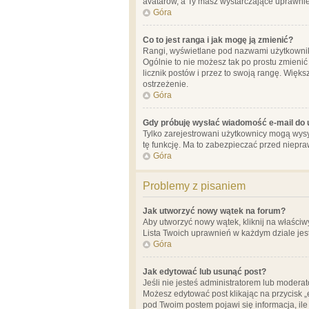
avatarów, a Ty masz wystarczające uprawnien
Góra
Co to jest ranga i jak mogę ją zmienić?
Rangi, wyświetlane pod nazwami użytkowników
Ogólnie to nie możesz tak po prostu zmienić
licznik postów i przez to swoją rangę. Więks
ostrzeżenie.
Góra
Gdy próbuję wysłać wiadomość e-mail do 
Tylko zarejestrowani użytkownicy mogą wysył
tę funkcję. Ma to zabezpieczać przed niep
Góra
Problemy z pisaniem
Jak utworzyć nowy wątek na forum?
Aby utworzyć nowy wątek, kliknij na właściw
Lista Twoich uprawnień w każdym dziale jes
Góra
Jak edytować lub usunąć post?
Jeśli nie jesteś administratorem lub moderat
Możesz edytować post klikając na przycisk „
pod Twoim postem pojawi się informacja, ile ra