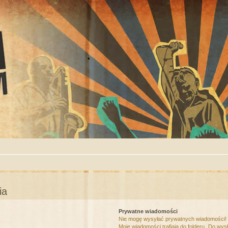
ia
Prywatne wiadomości
Nie mogę wysyłać prywatnych wiadomości!
Moje wiadomości trafiają do folderu „Do wys