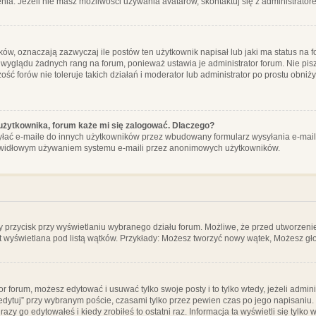
ia. Jeżeli nie masz możliwości używania avatarów, skontaktuj się z administrator
, oznaczają zazwyczaj ile postów ten użytkownik napisał lub jaki ma status na fo
 wyglądu żadnych rang na forum, ponieważ ustawia je administrator forum. Nie pisz
zość forów nie toleruje takich działań i moderator lub administrator po prostu obniż
użytkownika, forum każe mi się zalogować. Dlaczego?
ać e-maile do innych użytkowników przez wbudowany formularz wysyłania e-maili i t
rawidłowym używaniem systemu e-maili przez anonimowych użytkowników.
y przycisk przy wyświetlaniu wybranego działu forum. Możliwe, że przed utworzeni
t wyświetlana pod listą wątków. Przykłady: Możesz tworzyć nowy wątek, Możesz gło
or forum, możesz edytować i usuwać tylko swoje posty i to tylko wtedy, jeżeli admin
edytuj” przy wybranym poście, czasami tylko przez pewien czas po jego napisaniu. J
zy go edytowałeś i kiedy zrobiłeś to ostatni raz. Informacja ta wyświetli się tylko w