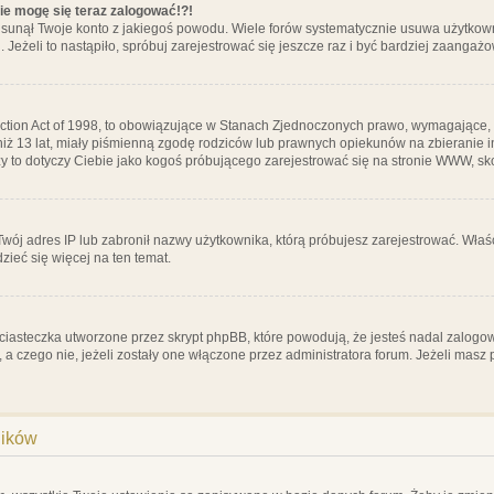
nie mogę się teraz zalogować!?!
sunął Twoje konto z jakiegoś powodu. Wiele forów systematycznie usuwa użytkownik
 Jeżeli to nastąpiło, spróbuj zarejestrować się jeszcze raz i być bardziej zaanga
ction Act of 1998, to obowiązujące w Stanach Zjednoczonych prawo, wymagające, 
 niż 13 lat, miały piśmienną zgodę rodziców lub prawnych opiekunów na zbieranie 
 czy to dotyczy Ciebie jako kogoś próbującego zarejestrować się na stronie WWW, sk
 Twój adres IP lub zabronił nazwy użytkownika, którą próbujesz zarejestrować. Właś
dzieć się więcej na ten temat.
ciasteczka utworzone przez skrypt phpBB, które powodują, że jesteś nadal zalogo
ś, a czego nie, jeżeli zostały one włączone przez administratora forum. Jeżeli mas
ników