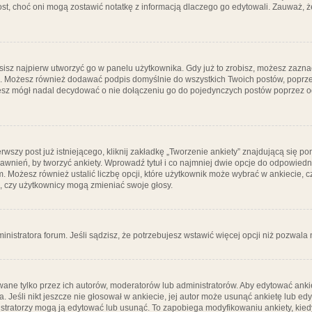
post, choć oni mogą zostawić notatkę z informacją dlaczego go edytowali. Zauważ,
isz najpierw utworzyć go w panelu użytkownika. Gdy już to zrobisz, możesz zazn
go. Możesz również dodawać podpis domyślnie do wszystkich Twoich postów, popr
ziesz mógł nadal decydować o nie dołączeniu go do pojedynczych postów poprzez
wszy post już istniejącego, kliknij zakładkę „Tworzenie ankiety” znajdującą się pon
rawnień, by tworzyć ankiety. Wprowadź tytuł i co najmniej dwie opcje do odpowiedn
ym. Możesz również ustalić liczbę opcji, które użytkownik może wybrać w ankiecie, 
, czy użytkownicy mogą zmieniać swoje głosy.
ministratora forum. Jeśli sądzisz, że potrzebujesz wstawić więcej opcji niż pozwala n
ane tylko przez ich autorów, moderatorów lub administratorów. Aby edytować ankie
. Jeśli nikt jeszcze nie głosował w ankiecie, jej autor może usunąć ankietę lub edy
stratorzy mogą ją edytować lub usunąć. To zapobiega modyfikowaniu ankiety, kiedy 