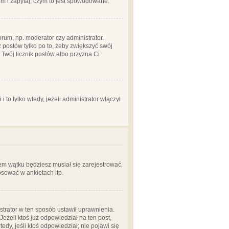
em i zapytaj, czym to jest spowodowane.
rum, np. moderator czy administrator.
 postów tylko po to, żeby zwiększyć swój
y Twój licznik postów albo przyzna Ci
o tylko wtedy, jeżeli administrator włączył
em wątku będziesz musiał się zarejestrować.
sować w ankietach itp.
istrator w ten sposób ustawił uprawnienia.
eżeli ktoś już odpowiedział na ten post,
tedy, jeśli ktoś odpowiedział; nie pojawi się