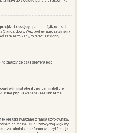
ć, zajrzyj do swojego panelu użytkownika;
m, przejdź do swojego panelu użytkownika i
zas Standardowy. Weź pod uwagę, że zmiana
ś zarejestrowany, to teraz jest dobry
, to znaczy, że czas serwera jest
ard administrator if they can install the
d at the phpBB website (see link at the
h to obrazki związane z rangą użytkownika,
kownika na forum. Drugi, zazwyczaj większy
em, że administrator forum włączył funkcje