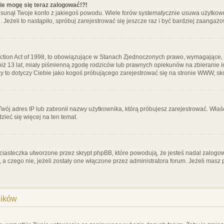
nie mogę się teraz zalogować!?!
sunął Twoje konto z jakiegoś powodu. Wiele forów systematycznie usuwa użytkownik
 Jeżeli to nastąpiło, spróbuj zarejestrować się jeszcze raz i być bardziej zaanga
ction Act of 1998, to obowiązujące w Stanach Zjednoczonych prawo, wymagające, 
 niż 13 lat, miały piśmienną zgodę rodziców lub prawnych opiekunów na zbieranie 
 czy to dotyczy Ciebie jako kogoś próbującego zarejestrować się na stronie WWW, sk
 Twój adres IP lub zabronił nazwy użytkownika, którą próbujesz zarejestrować. Właś
dzieć się więcej na ten temat.
ciasteczka utworzone przez skrypt phpBB, które powodują, że jesteś nadal zalogo
ś, a czego nie, jeżeli zostały one włączone przez administratora forum. Jeżeli mas
ników