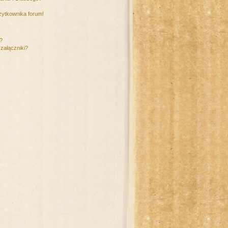
żytkownika forum!
m?
załączniki?