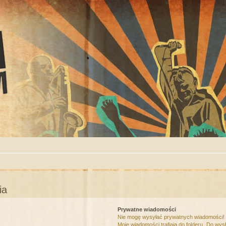
ia
Prywatne wiadomości
Nie mogę wysyłać prywatnych wiadomości!
Moje wiadomości trafiają do folderu „Do wys