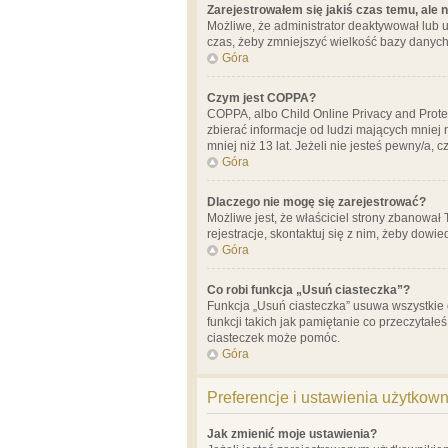
Zarejestrowałem się jakiś czas temu, ale 
Możliwe, że administrator deaktywował lub u
czas, żeby zmniejszyć wielkość bazy danych.
Góra
Czym jest COPPA?
COPPA, albo Child Online Privacy and Prote
zbierać informacje od ludzi mających mniej
mniej niż 13 lat. Jeżeli nie jesteś pewny/a,
Góra
Dlaczego nie mogę się zarejestrować?
Możliwe jest, że właściciel strony zbanował
rejestracje, skontaktuj się z nim, żeby dowie
Góra
Co robi funkcja „Usuń ciasteczka”?
Funkcja „Usuń ciasteczka” usuwa wszystkie 
funkcji takich jak pamiętanie co przeczytałe
ciasteczek może pomóc.
Góra
Preferencje i ustawienia użytkow
Jak zmienić moje ustawienia?