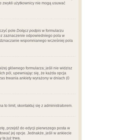
 że zwykli użytkownicy nie mogą usuwać
aczyć pole
Dołącz podpis
w formularzu
zez zaznaczenie odpowiedniego pola w
 odznaczanie wspomnianego wcześniej pola
iżej głównego formularza; jeśli nie widzisz
ich pól, upewniając się, że każda opcja
czas trwania ankiety wyrażony w dniach (0
a to limit, skontaktuj się z administratorem.
tę, przejdź do edycji pierwszego posta w
tować jej opcje. Jednakże, jeśli w ankiecie
ta już trwa.