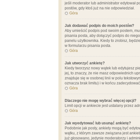
jeśli moderator lub administrator edytował 
postów, gdy ktoś już na nie odpowiedział.
Góra
Jak dodawać podpis do moich postów?
Aby umieścić podpis pod swoim postem, mus
pisania posta, aby dołączyć podpis do nie
panelu użytkownika. Kiedy to zrobisz, będ
w formularzu pisania posta.
Góra
Jak utworzyć ankietę?
Kiedy tworzysz nowy wątek lub edytujesz pier
jej, to znaczy, że nie masz odpowiednich up
znajduje się w osobnej linii w polu tekstow
oznacza brak limitu) i w końcu zadecydować
Góra
Dlaczego nie mogę wybrać więcej opcji?
Limit opcji w ankiecie jest ustalany przez ad
Góra
Jak wyedytować lub usunąć ankietę?
Podobnie jak posty, ankiety mogą być edytow
wątku, z którym zawsze związana jest ankieta
już głosowano, jedynie moderatorzy i admini