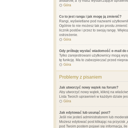
avatarów, a Ty masz wystarczające uprawnien
Góra
Co to jest ranga i jak mogę ją zmienić?
Rangi, wyświetlane pod nazwami użytkowników
Ogólnie to nie możesz tak po prostu zmienić
licznik postów i przez to swoją rangę. Więks
ostrzeżenie.
Góra
Gdy próbuję wysłać wiadomość e-mail do 
Tylko zarejestrowani użytkownicy mogą wysył
tę funkcję. Ma to zabezpieczać przed niep
Góra
Problemy z pisaniem
Jak utworzyć nowy wątek na forum?
Aby utworzyć nowy wątek, kliknij na właściw
Lista Twoich uprawnień w każdym dziale jes
Góra
Jak edytować lub usunąć post?
Jeśli nie jesteś administratorem lub moderat
Możesz edytować post klikając na przycisk „
pod Twoim postem pojawi się informacja, ile ra