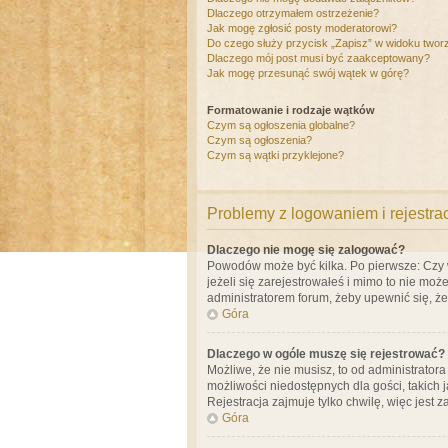
Dlaczego otrzymałem ostrzeżenie?
Jak mogę zgłosić posty moderatorowi?
Do czego służy przycisk „Zapisz” w widoku twor
Dlaczego mój post musi być zaakceptowany?
Jak mogę przesunąć swój wątek w górę?
Formatowanie i rodzaje wątków
Czym są ogłoszenia globalne?
Czym są ogłoszenia?
Czym są wątki przyklejone?
Problemy z logowaniem i rejestra
Dlaczego nie mogę się zalogować?
Powodów może być kilka. Po pierwsze: Czy w 
jeżeli się zarejestrowałeś i mimo to nie moż
administratorem forum, żeby upewnić się, ż
Góra
Dlaczego w ogóle muszę się rejestrować?
Możliwe, że nie musisz, to od administrator
możliwości niedostępnych dla gości, takich 
Rejestracja zajmuje tylko chwilę, więc jest 
Góra