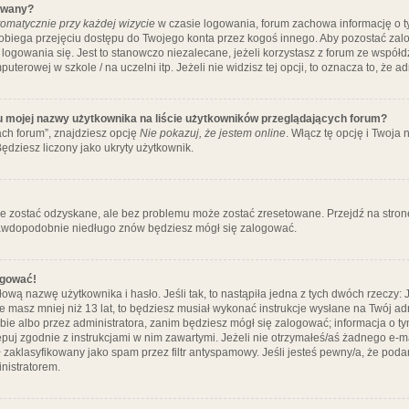
ywany?
omatycznie przy każdej wizycie
w czasie logowania, forum zachowa informację o ty
pobiega przejęciu dostępu do Twojego konta przez kogoś innego. Aby pozostać za
logowania się. Jest to stanowczo niezalecane, jeżeli korzystasz z forum ze współ
uterowej w szkole / na uczelni itp. Jeżeli nie widzisz tej opcji, to oznacza to, że a
u mojej nazwy użytkownika na liście użytkowników przeglądających forum?
ch forum”, znajdziesz opcję
Nie pokazuj, że jestem online
. Włącz tę opcję i Twoja
ędziesz liczony jako ukryty użytkownik.
e zostać odzyskane, ale bez problemu może zostać zresetowane. Przejdź na stronę 
prawdopodobnie niedługo znów będziesz mógł się zalogować.
ogować!
ową nazwę użytkownika i hasło. Jeśli tak, to nastąpiła jedna z tych dwóch rzeczy: 
że masz mniej niż 13 lat, to będziesz musiał wykonać instrukcje wysłane na Twój ad
ie albo przez administratora, zanim będziesz mógł się zalogować; informacja o tym
tępuj zgodnie z instrukcjami w nim zawartymi. Jeżeli nie otrzymałeś/aś żadnego e
 zaklasyfikowany jako spam przez filtr antyspamowy. Jeśli jesteś pewny/a, że poda
nistratorem.