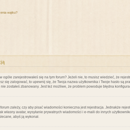
zenia wątku?
cją
ogóle zarejestrowałeś się na tym forum? Jeżeli nie, to musisz wiedzieć, że rejestr
esz się zalogować, to upewnij się, że Twoja nazwa użytkownika i Twoje hasło są praw
e nie zostałeś zbanowany. Jest też możliwe, że problem powoduje błędna konfigura
a forum zależy, czy aby pisać wiadomości konieczna jest rejestracja. Jednakże reje
jak własny avatar, wysyłanie prywatnych wiadomości i e-maili do innych użytkownik
zalecane, abyś ją wykonał.