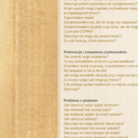
Dlaczego jestem automatycznie wylogowywany?
W jaki sposób mogę zapobiec wyświetlaniu mojej
przeglądających forum?
Zapomniałem hasła!
Zarejestrowałem się, ale nie mogę się zalogować!
Zarejestrowałem się jakiś czas temu, ale nie mog
Czym jest COPPA?
Dlaczego nie mogę się zarejestrować?
Co robi funkcja „Usuń ciasteczka”?
Preferencje i ustawienia użytkowników
Jak zmienić moje ustawienia?
Czasy wyświetlane na forum są nieprawidłowe!
Zmieniłem strefę czasową, a wyświetlany czas nad
My language is not in the list!
Jak mogę wyświetlić obrazek przy mojej nazwie 
Co to jest ranga i jak mogę ją zmienić?
Gdy próbuję wysłać wiadomość e-mail do użytkow
Dlaczego?
Problemy z pisaniem
Jak utworzyć nowy wątek na forum?
Jak edytować lub usunąć post?
Jak dodawać podpis do moich postów?
Jak utworzyć ankietę?
Dlaczego nie mogę wybrać więcej opcji?
Jak wyedytować lub usunąć ankietę?
Dlaczego nie mam dostępu do działu?
Dlaczego nie mogę dodawać załączników?