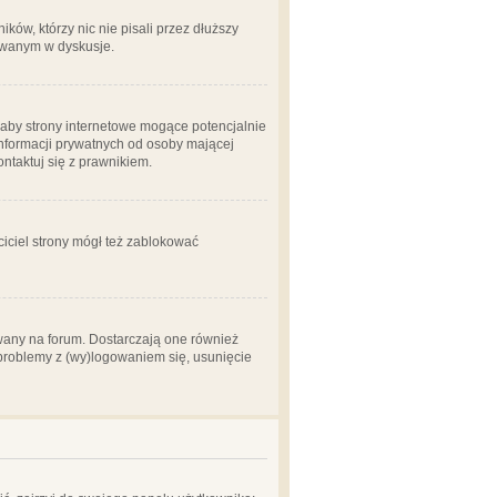
ów, którzy nic nie pisali przez dłuższy
żowanym w dyskusje.
aby strony internetowe mogące potencjalnie
informacji prywatnych od osoby mającej
ontaktuj się z prawnikiem.
ciciel strony mógł też zablokować
wany na forum. Dostarczają one również
z problemy z (wy)logowaniem się, usunięcie