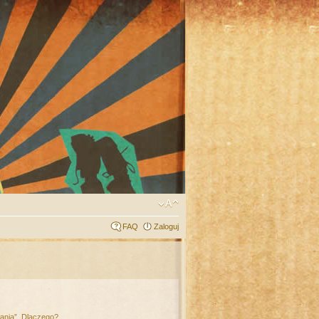
FAQ
Zaloguj
łania”. Dlaczego?