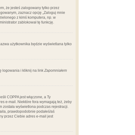
m, że jesteś zalogowany tylko przez
logowanym, zaznacz opcję „Zaloguj mnie
dzielonego z kimś komputera, np. w
dministrator zablokował tę funkcję.
 nazwa użytkownika będzie wyświetlana tylko
logowania i kliknij na link
Zapomniałem
Jeśli COPPA jest włączone, a Ty
res e-mail. Niektóre fora wymagają też, żeby
 została wyświetlona podczas rejestracji.
-maila, prawdopodobnie podałeś/aś
ny przez Ciebie adres e-mail jest