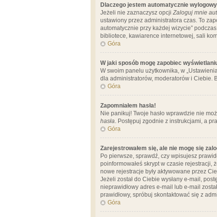
Dlaczego jestem automatycznie wylogow
Jeżeli nie zaznaczysz opcji
Zaloguj mnie aut
ustawiony przez administratora czas. To za
automatycznie przy każdej wizycie” podczas 
bibliotece, kawiarence internetowej, sali komp
Góra
W jaki sposób mogę zapobiec wyświetlani
W swoim panelu użytkownika, w „Ustawienia
dla administratorów, moderatorów i Ciebie. B
Góra
Zapomniałem hasła!
Nie panikuj! Twoje hasło wprawdzie nie moż
hasła
. Postępuj zgodnie z instrukcjami, a 
Góra
Zarejestrowałem się, ale nie mogę się zal
Po pierwsze, sprawdź, czy wpisujesz prawidł
poinformowałeś skrypt w czasie rejestracji, 
nowe rejestracje były aktywowane przez Cieb
Jeżeli został do Ciebie wysłany e-mail, pos
nieprawidłowy adres e-mail lub e-mail został
prawidłowy, spróbuj skontaktować się z admi
Góra