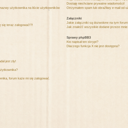
Dostaję niechciane prywatne wiadomości!
 nazwy użytkownika na liście użytkowników
Otrzymałem spam lub obraźliwy e-mail od u
Załączniki
Jakie załączniki są dozwolone na tym foru
ę się teraz zalogować!?!
Jak znaleźć wszystkie dodane przeze mnie 
Sprawy phpBB3
Kto napisał ten skrypt?
Dlaczego funkcja X nie jest dostępna?
al jest zły!
użytkownika?
nika, forum każe mi się zalogować.