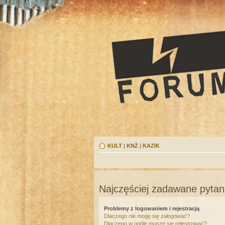
KULT
|
KNŻ
|
KAZIK
Najczęściej zadawane pytan
Problemy z logowaniem i rejestracją
Dlaczego nie mogę się zalogować?
Dlaczego w ogóle muszę się rejestrować?