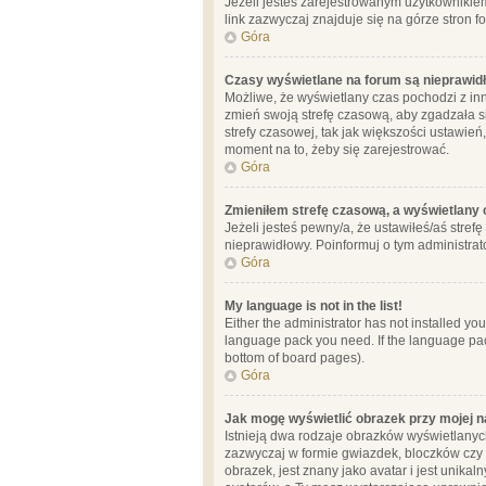
Jeżeli jesteś zarejestrowanym użytkownikie
link zazwyczaj znajduje się na górze stron f
Góra
Czasy wyświetlane na forum są nieprawid
Możliwe, że wyświetlany czas pochodzi z inne
zmień swoją strefę czasową, aby zgadzała 
strefy czasowej, tak jak większości ustawień
moment na to, żeby się zarejestrować.
Góra
Zmieniłem strefę czasową, a wyświetlany c
Jeżeli jesteś pewny/a, że ustawiłeś/aś stref
nieprawidłowy. Poinformuj o tym administrat
Góra
My language is not in the list!
Either the administrator has not installed yo
language pack you need. If the language pack
bottom of board pages).
Góra
Jak mogę wyświetlić obrazek przy mojej 
Istnieją dwa rodzaje obrazków wyświetlanyc
zazwyczaj w formie gwiazdek, bloczków czy k
obrazek, jest znany jako avatar i jest unik