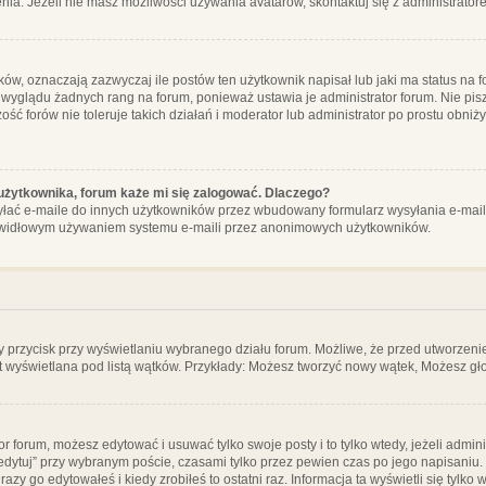
ia. Jeżeli nie masz możliwości używania avatarów, skontaktuj się z administrator
, oznaczają zazwyczaj ile postów ten użytkownik napisał lub jaki ma status na fo
 wyglądu żadnych rang na forum, ponieważ ustawia je administrator forum. Nie pisz
zość forów nie toleruje takich działań i moderator lub administrator po prostu obniż
użytkownika, forum każe mi się zalogować. Dlaczego?
ać e-maile do innych użytkowników przez wbudowany formularz wysyłania e-maili i t
rawidłowym używaniem systemu e-maili przez anonimowych użytkowników.
y przycisk przy wyświetlaniu wybranego działu forum. Możliwe, że przed utworzeni
t wyświetlana pod listą wątków. Przykłady: Możesz tworzyć nowy wątek, Możesz gło
or forum, możesz edytować i usuwać tylko swoje posty i to tylko wtedy, jeżeli admin
edytuj” przy wybranym poście, czasami tylko przez pewien czas po jego napisaniu. J
zy go edytowałeś i kiedy zrobiłeś to ostatni raz. Informacja ta wyświetli się tylko w