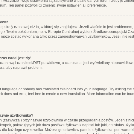
m, wszystkie Twoje ustawienia są zapisywane w bazie danych forum. Żeby je zmieni
orum. Ten panel pozwoli Ci zmienić swoje ustawienia i preferencje.
łowe!
j strefy czasowej niż ta, w której się znajdujesz. Jeżeli właśnie to jest probleme
się z Twoim położeniem, np. w Europie Centralnej wybierz Środkowoeuropejski C
, może zostać wykonana tylko przez zarejestrowanych użytkowników. Jeżeli nie jeste
zas nadal jest zły!
ę czasową i czas letni/DST prawidłowo, a czas nadal jest wyświetlany nieprawidłowo
ora, aby naprawił problem.
ur language or nobody has translated this board into your language. Try asking the bo
 does not exist, feel free to create a new translation. More information can be foun
nazwie użytkownika?
h (zazwyczaj) przy nazwie użytkownika w czasie przeglądania postów. Jeden z nic
ropek, pokazujących jak dużo postów użytkownik napisał lub jaki jest status użyt
alny dla każdego użytkownika. Możesz go ustawić w panelu użytkownika, pod warunki