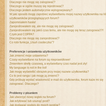
Dlaczego nie mogę się zalogować?
Dlaczego w ogóle muszę się rejestrować?
Dlaczego jestem automatycznie wylogowywany?
W jaki sposób mogę zapobiec wyświetlaniu mojej nazwy użytkownika na liś
użytkowników przeglądających forum?
Zapomniałem hasła!
Zarejestrowałem się, ale nie mogę się zalogować!
Zarejestrowałem się jakiś czas temu, ale nie mogę się teraz zalogować!?!
Czym jest COPPA?
Dlaczego nie mogę się zarejestrować?
Co robi funkcja „Usuń ciasteczka”?
Preferencje i ustawienia użytkowników
Jak zmienić moje ustawienia?
Czasy wyświetlane na forum są nieprawidłowe!
Zmieniłem strefę czasową, a wyświetlany czas nadal jest zły!
My language is not in the list!
Jak mogę wyświetlić obrazek przy mojej nazwie użytkownika?
Co to jest ranga i jak mogę ją zmienić?
Gdy próbuję wysłać wiadomość e-mail do użytkownika, forum każe mi się
zalogować. Dlaczego?
Problemy z pisaniem
Jak utworzyć nowy wątek na forum?
Jak edytować lub usunąć post?
Jak dodawać podpis do moich postów?