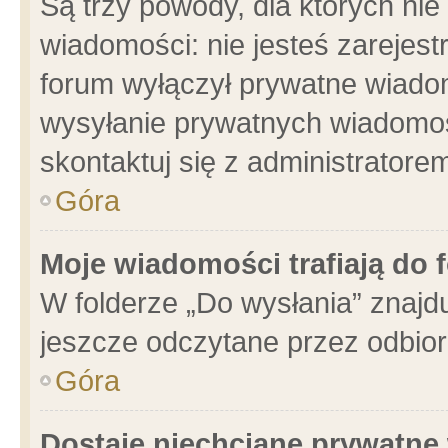
Są trzy powody, dla których n
wiadomości: nie jesteś zarejest
forum wyłączył prywatne wiadom
wysyłanie prywatnych wiadomości
skontaktuj się z administratore
Góra
Moje wiadomości trafiają do 
W folderze „Do wysłania” znajdu
jeszcze odczytane przez odbior
Góra
Dostaję niechciane prywatne