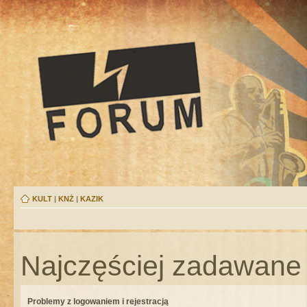
KULT
|
KNŻ
|
KAZIK
Najczęściej zadawane 
Problemy z logowaniem i rejestracją