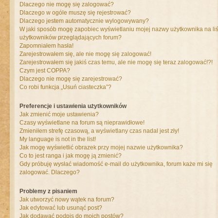
Dlaczego nie mogę się zalogować?
Dlaczego w ogóle muszę się rejestrować?
Dlaczego jestem automatycznie wylogowywany?
W jaki sposób mogę zapobiec wyświetlaniu mojej nazwy użytkownika na liś
użytkowników przeglądających forum?
Zapomniałem hasła!
Zarejestrowałem się, ale nie mogę się zalogować!
Zarejestrowałem się jakiś czas temu, ale nie mogę się teraz zalogować!?!
Czym jest COPPA?
Dlaczego nie mogę się zarejestrować?
Co robi funkcja „Usuń ciasteczka”?
Preferencje i ustawienia użytkowników
Jak zmienić moje ustawienia?
Czasy wyświetlane na forum są nieprawidłowe!
Zmieniłem strefę czasową, a wyświetlany czas nadal jest zły!
My language is not in the list!
Jak mogę wyświetlić obrazek przy mojej nazwie użytkownika?
Co to jest ranga i jak mogę ją zmienić?
Gdy próbuję wysłać wiadomość e-mail do użytkownika, forum każe mi się
zalogować. Dlaczego?
Problemy z pisaniem
Jak utworzyć nowy wątek na forum?
Jak edytować lub usunąć post?
Jak dodawać podpis do moich postów?