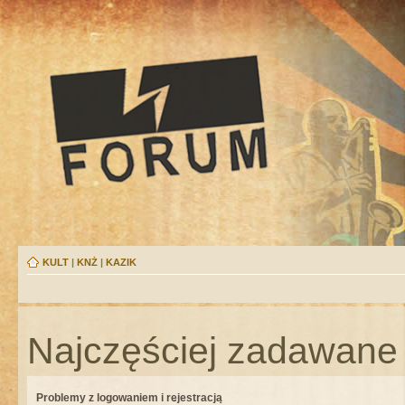
KULT
|
KNŻ
|
KAZIK
Najczęściej zadawane 
Problemy z logowaniem i rejestracją