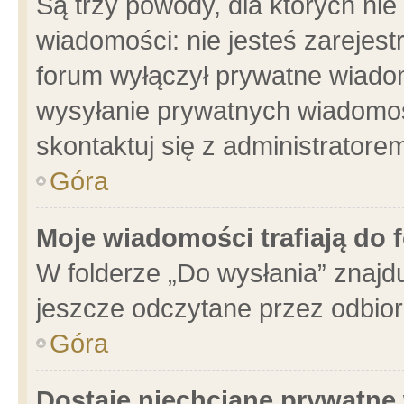
Są trzy powody, dla których n
wiadomości: nie jesteś zarejest
forum wyłączył prywatne wiadom
wysyłanie prywatnych wiadomości
skontaktuj się z administratore
Góra
Moje wiadomości trafiają do 
W folderze „Do wysłania” znajdu
jeszcze odczytane przez odbior
Góra
Dostaję niechciane prywatne