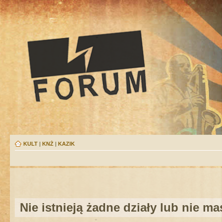
KULT
|
KNŻ
|
KAZIK
Nie istnieją żadne działy lub nie m