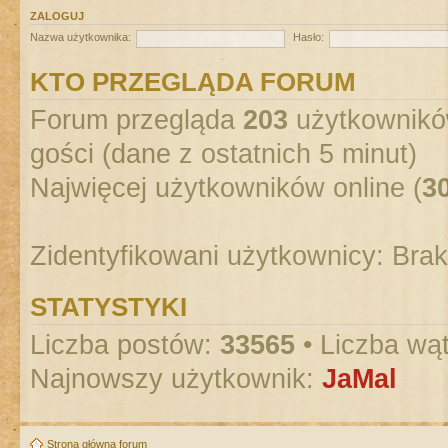
ZALOGUJ
Nazwa użytkownika:
Hasło:
KTO PRZEGLĄDA FORUM
Forum przegląda
203
użytkowników
gości (dane z ostatnich 5 minut)
Najwięcej użytkowników online (
3
Zidentyfikowani użytkownicy: Bra
STATYSTYKI
Liczba postów:
33565
• Liczba wą
Najnowszy użytkownik:
JaMal
Strona główna forum