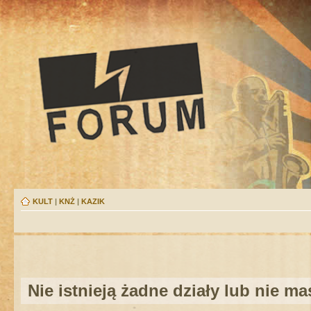
KULT
|
KNŻ
|
KAZIK
Nie istnieją żadne działy lub nie m