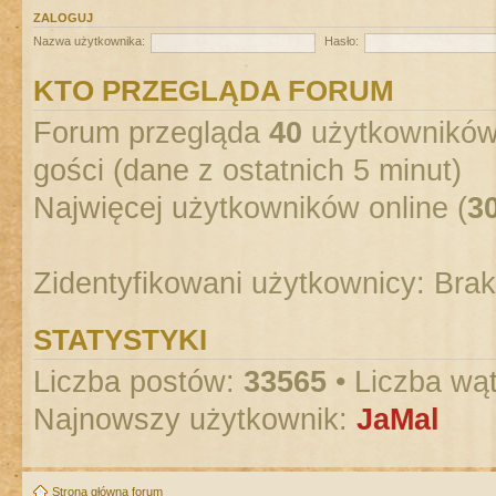
ZALOGUJ
Nazwa użytkownika:
Hasło:
KTO PRZEGLĄDA FORUM
Forum przegląda
40
użytkowników :
gości (dane z ostatnich 5 minut)
Najwięcej użytkowników online (
3
Zidentyfikowani użytkownicy: Bra
STATYSTYKI
Liczba postów:
33565
• Liczba wą
Najnowszy użytkownik:
JaMal
Strona główna forum