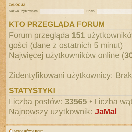
ZALOGUJ
Nazwa użytkownika:
Hasło:
KTO PRZEGLĄDA FORUM
Forum przegląda
151
użytkowników
gości (dane z ostatnich 5 minut)
Najwięcej użytkowników online (
3
Zidentyfikowani użytkownicy: Bra
STATYSTYKI
Liczba postów:
33565
• Liczba wą
Najnowszy użytkownik:
JaMal
Strona główna forum