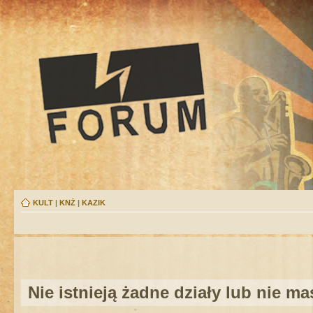
KULT
|
KNŻ
|
KAZIK
Nie istnieją żadne działy lub nie m