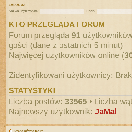
ZALOGUJ
Nazwa użytkownika:
Hasło:
KTO PRZEGLĄDA FORUM
Forum przegląda
91
użytkowników :
gości (dane z ostatnich 5 minut)
Najwięcej użytkowników online (
3
Zidentyfikowani użytkownicy: Bra
STATYSTYKI
Liczba postów:
33565
• Liczba wą
Najnowszy użytkownik:
JaMal
Strona główna forum