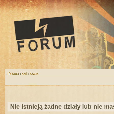
KULT
|
KNŻ
|
KAZIK
Nie istnieją żadne działy lub nie m