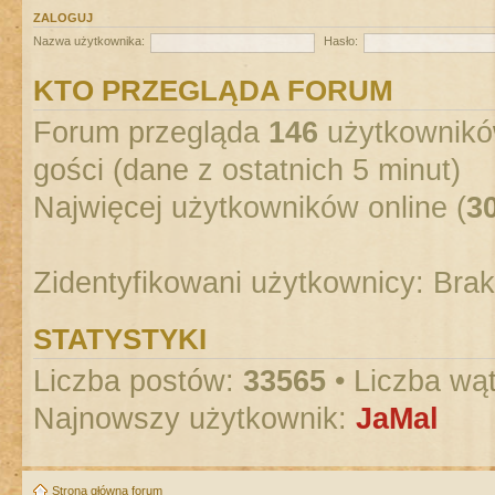
ZALOGUJ
Nazwa użytkownika:
Hasło:
KTO PRZEGLĄDA FORUM
Forum przegląda
146
użytkowników
gości (dane z ostatnich 5 minut)
Najwięcej użytkowników online (
3
Zidentyfikowani użytkownicy: Bra
STATYSTYKI
Liczba postów:
33565
• Liczba wą
Najnowszy użytkownik:
JaMal
Strona główna forum