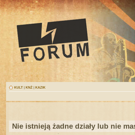
KULT
|
KNŻ
|
KAZIK
Nie istnieją żadne działy lub nie m