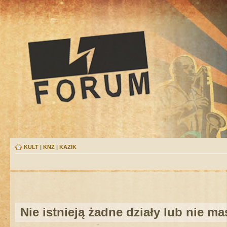
KULT
|
KNŻ
|
KAZIK
Nie istnieją żadne działy lub nie m