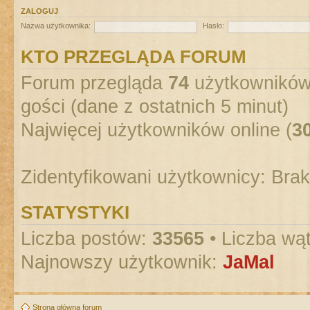
ZALOGUJ
Nazwa użytkownika:
Hasło:
KTO PRZEGLĄDA FORUM
Forum przegląda
74
użytkowników :
gości (dane z ostatnich 5 minut)
Najwięcej użytkowników online (
3
Zidentyfikowani użytkownicy: Bra
STATYSTYKI
Liczba postów:
33565
• Liczba wą
Najnowszy użytkownik:
JaMal
Strona główna forum