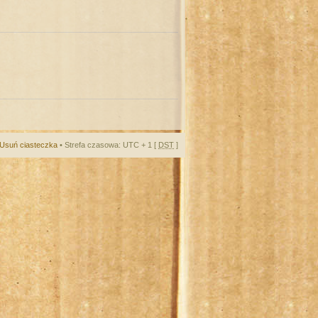
Usuń ciasteczka
• Strefa czasowa: UTC + 1 [
DST
]