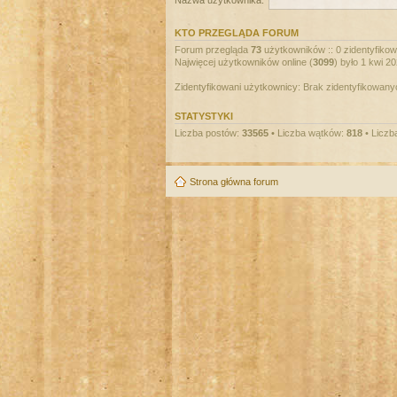
Nazwa użytkownika:
KTO PRZEGLĄDA FORUM
Forum przegląda
73
użytkowników :: 0 zidentyfikowa
Najwięcej użytkowników online (
3099
) było 1 kwi 2
Zidentyfikowani użytkownicy: Brak zidentyfikowan
STATYSTYKI
Liczba postów:
33565
• Liczba wątków:
818
• Liczb
Strona główna forum