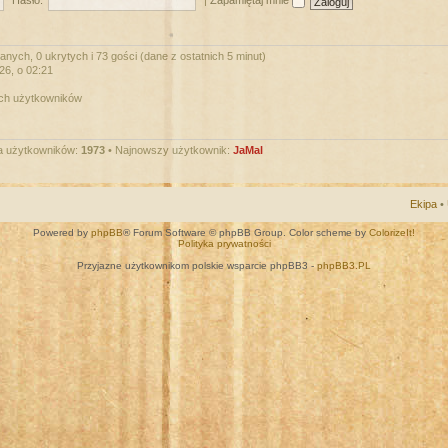
Hasło:
|
Zapamiętaj mnie
nych, 0 ukrytych i 73 gości (dane z ostatnich 5 minut)
026, o 02:21
ych użytkowników
a użytkowników:
1973
• Najnowszy użytkownik:
JaMal
Ekipa
•
Powered by
phpBB
® Forum Software © phpBB Group. Color scheme by
ColorizeIt!
Polityka prywatności
Przyjazne użytkownikom polskie wsparcie phpBB3 -
phpBB3.PL