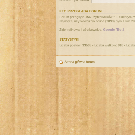
Nazwa użytkownika:
KTO PRZEGLĄDA FORUM
Forum przegląda
156
użytkowników :: 1 zidentyfiko
Najwięcej użytkowników online (
3099
) było 1 kwi 2
Zidentyfikowani użytkownicy:
Google [Bot]
STATYSTYKI
Liczba postów:
33565
• Liczba wątków:
818
• Liczb
Strona główna forum