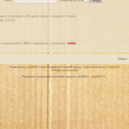
Hasło:
|
Zapamiętaj mnie
wany, 0 ukrytych i 155 gości (dane z ostatnich 5 minut)
026, o 02:21
a użytkowników:
1973
• Najnowszy użytkownik:
JaMal
Ekipa
•
Powered by
phpBB
® Forum Software © phpBB Group. Color scheme by
ColorizeIt!
Polityka prywatności
Przyjazne użytkownikom polskie wsparcie phpBB3 -
phpBB3.PL