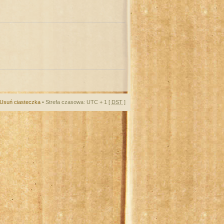
Usuń ciasteczka
• Strefa czasowa: UTC + 1 [
DST
]