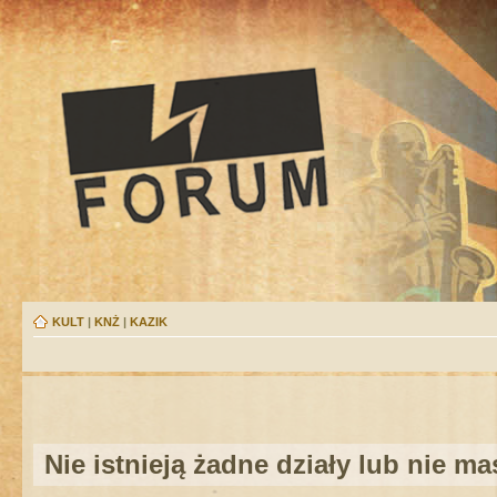
KULT
|
KNŻ
|
KAZIK
Nie istnieją żadne działy lub nie m