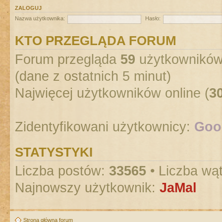
ZALOGUJ
Nazwa użytkownika:
Hasło:
KTO PRZEGLĄDA FORUM
Forum przegląda
59
użytkowników :
(dane z ostatnich 5 minut)
Najwięcej użytkowników online (
3
Zidentyfikowani użytkownicy:
Goog
STATYSTYKI
Liczba postów:
33565
• Liczba wą
Najnowszy użytkownik:
JaMal
Strona główna forum