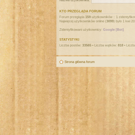
Nazwa użytkownika:
KTO PRZEGLĄDA FORUM
Forum przegląda
159
użytkowników :: 1 zidentyfiko
Najwięcej użytkowników online (
3099
) było 1 kwi 2
Zidentyfikowani użytkownicy:
Google [Bot]
STATYSTYKI
Liczba postów:
33565
• Liczba wątków:
818
• Liczb
Strona główna forum