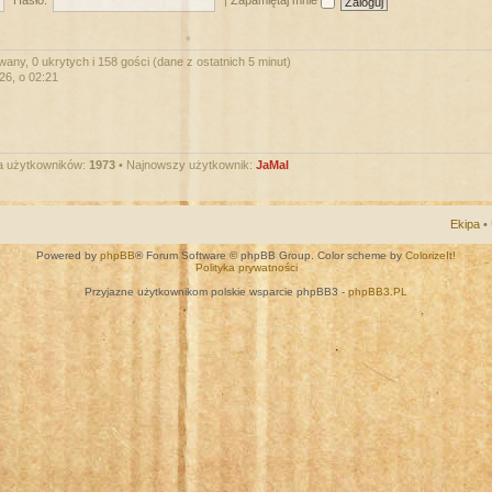
Hasło:
|
Zapamiętaj mnie
wany, 0 ukrytych i 158 gości (dane z ostatnich 5 minut)
026, o 02:21
a użytkowników:
1973
• Najnowszy użytkownik:
JaMal
Ekipa
•
Powered by
phpBB
® Forum Software © phpBB Group. Color scheme by
ColorizeIt!
Polityka prywatności
Przyjazne użytkownikom polskie wsparcie phpBB3 -
phpBB3.PL