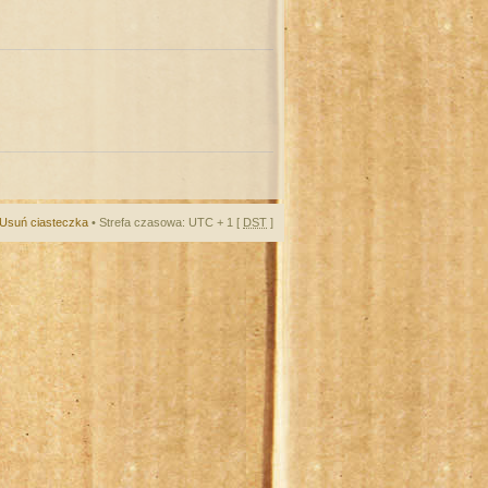
Usuń ciasteczka
• Strefa czasowa: UTC + 1 [
DST
]