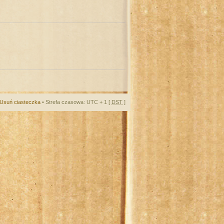
Usuń ciasteczka
• Strefa czasowa: UTC + 1 [
DST
]