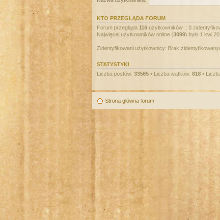
Nazwa użytkownika:
KTO PRZEGLĄDA FORUM
Forum przegląda
116
użytkowników :: 0 zidentyfikow
Najwięcej użytkowników online (
3099
) było 1 kwi 2
Zidentyfikowani użytkownicy: Brak zidentyfikowan
STATYSTYKI
Liczba postów:
33565
• Liczba wątków:
818
• Liczb
Strona główna forum