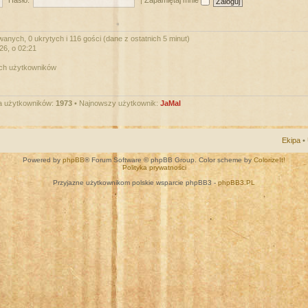
Hasło:
|
Zapamiętaj mnie
anych, 0 ukrytych i 116 gości (dane z ostatnich 5 minut)
026, o 02:21
ych użytkowników
a użytkowników:
1973
• Najnowszy użytkownik:
JaMal
Ekipa
•
Powered by
phpBB
® Forum Software © phpBB Group. Color scheme by
ColorizeIt!
Polityka prywatności
Przyjazne użytkownikom polskie wsparcie phpBB3 -
phpBB3.PL