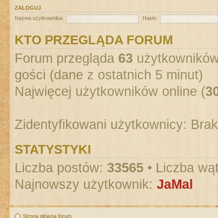
ZALOGUJ
Nazwa użytkownika:
Hasło:
KTO PRZEGLĄDA FORUM
Forum przegląda
63
użytkowników :
gości (dane z ostatnich 5 minut)
Najwięcej użytkowników online (
3
Zidentyfikowani użytkownicy: Bra
STATYSTYKI
Liczba postów:
33565
• Liczba wą
Najnowszy użytkownik:
JaMal
Strona główna forum