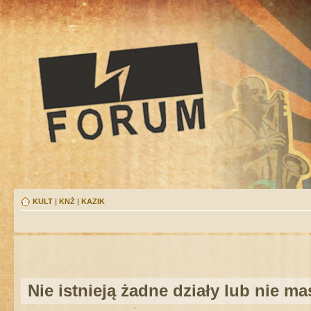
KULT
|
KNŻ
|
KAZIK
Nie istnieją żadne działy lub nie m