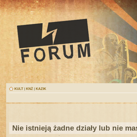
KULT
|
KNŻ
|
KAZIK
Nie istnieją żadne działy lub nie m