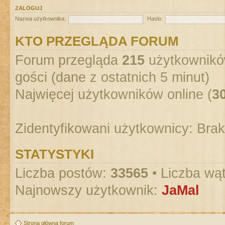
ZALOGUJ
Nazwa użytkownika:
Hasło:
KTO PRZEGLĄDA FORUM
Forum przegląda
215
użytkowników
gości (dane z ostatnich 5 minut)
Najwięcej użytkowników online (
3
Zidentyfikowani użytkownicy: Bra
STATYSTYKI
Liczba postów:
33565
• Liczba wą
Najnowszy użytkownik:
JaMal
Strona główna forum