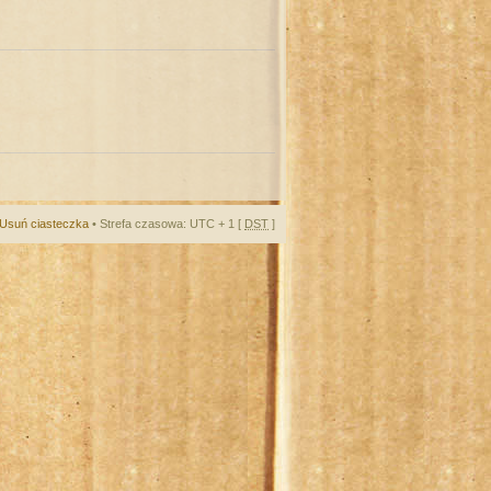
Usuń ciasteczka
• Strefa czasowa: UTC + 1 [
DST
]