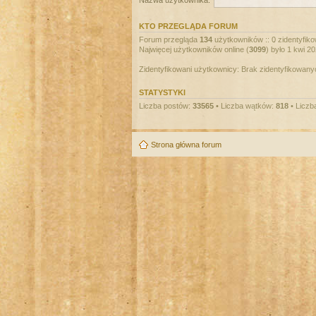
Nazwa użytkownika:
KTO PRZEGLĄDA FORUM
Forum przegląda
134
użytkowników :: 0 zidentyfiko
Najwięcej użytkowników online (
3099
) było 1 kwi 2
Zidentyfikowani użytkownicy: Brak zidentyfikowan
STATYSTYKI
Liczba postów:
33565
• Liczba wątków:
818
• Liczb
Strona główna forum