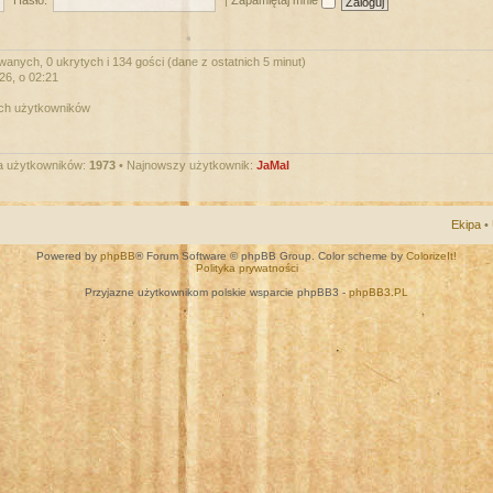
Hasło:
|
Zapamiętaj mnie
wanych, 0 ukrytych i 134 gości (dane z ostatnich 5 minut)
026, o 02:21
ych użytkowników
a użytkowników:
1973
• Najnowszy użytkownik:
JaMal
Ekipa
•
Powered by
phpBB
® Forum Software © phpBB Group. Color scheme by
ColorizeIt!
Polityka prywatności
Przyjazne użytkownikom polskie wsparcie phpBB3 -
phpBB3.PL