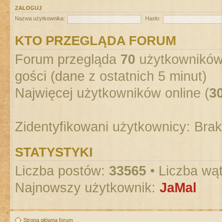
ZALOGUJ
Nazwa użytkownika:
Hasło:
KTO PRZEGLĄDA FORUM
Forum przegląda
70
użytkowników :
gości (dane z ostatnich 5 minut)
Najwięcej użytkowników online (
3
Zidentyfikowani użytkownicy: Bra
STATYSTYKI
Liczba postów:
33565
• Liczba wą
Najnowszy użytkownik:
JaMal
Strona główna forum