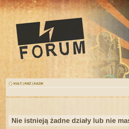
KULT
|
KNŻ
|
KAZIK
Nie istnieją żadne działy lub nie m