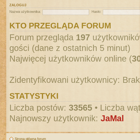
ZALOGUJ
Nazwa użytkownika:
Hasło:
KTO PRZEGLĄDA FORUM
Forum przegląda
197
użytkowników
gości (dane z ostatnich 5 minut)
Najwięcej użytkowników online (
3
Zidentyfikowani użytkownicy: Bra
STATYSTYKI
Liczba postów:
33565
• Liczba wą
Najnowszy użytkownik:
JaMal
Strona główna forum