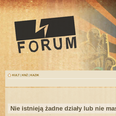
KULT
|
KNŻ
|
KAZIK
Nie istnieją żadne działy lub nie m