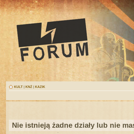
KULT
|
KNŻ
|
KAZIK
Nie istnieją żadne działy lub nie m