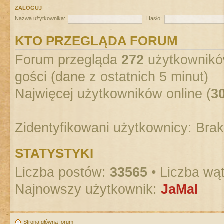
ZALOGUJ
Nazwa użytkownika:
Hasło:
KTO PRZEGLĄDA FORUM
Forum przegląda
272
użytkowników
gości (dane z ostatnich 5 minut)
Najwięcej użytkowników online (
3
Zidentyfikowani użytkownicy: Bra
STATYSTYKI
Liczba postów:
33565
• Liczba wą
Najnowszy użytkownik:
JaMal
Strona główna forum