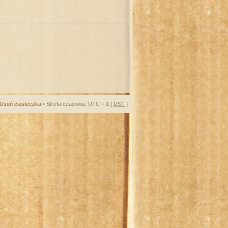
Usuń ciasteczka
• Strefa czasowa: UTC + 1 [
DST
]