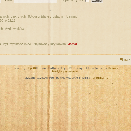
Hasło:
|
Zapamiętaj mnie
nych, 0 ukrytych i 93 gości (dane z ostatnich 5 minut)
026, o 02:21
ych użytkowników
a użytkowników:
1973
• Najnowszy użytkownik:
JaMal
Ekipa
•
Powered by
phpBB
® Forum Software © phpBB Group. Color scheme by
ColorizeIt!
Polityka prywatności
Przyjazne użytkownikom polskie wsparcie phpBB3 -
phpBB3.PL