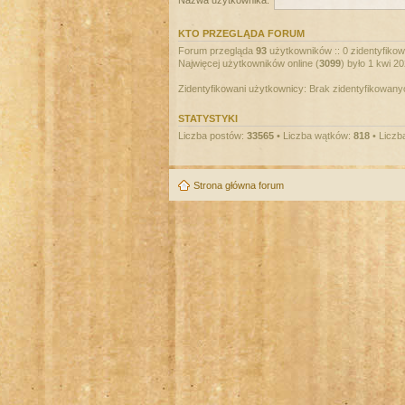
Nazwa użytkownika:
KTO PRZEGLĄDA FORUM
Forum przegląda
93
użytkowników :: 0 zidentyfikowa
Najwięcej użytkowników online (
3099
) było 1 kwi 2
Zidentyfikowani użytkownicy: Brak zidentyfikowan
STATYSTYKI
Liczba postów:
33565
• Liczba wątków:
818
• Liczb
Strona główna forum