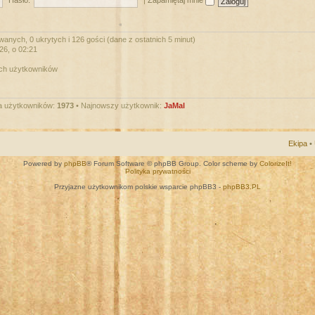
Hasło:
|
Zapamiętaj mnie
wanych, 0 ukrytych i 126 gości (dane z ostatnich 5 minut)
026, o 02:21
ych użytkowników
a użytkowników:
1973
• Najnowszy użytkownik:
JaMal
Ekipa
•
Powered by
phpBB
® Forum Software © phpBB Group. Color scheme by
ColorizeIt!
Polityka prywatności
Przyjazne użytkownikom polskie wsparcie phpBB3 -
phpBB3.PL