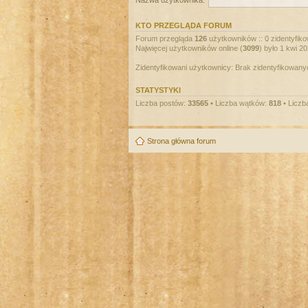
Nazwa użytkownika:
KTO PRZEGLĄDA FORUM
Forum przegląda
126
użytkowników :: 0 zidentyfiko
Najwięcej użytkowników online (
3099
) było 1 kwi 2
Zidentyfikowani użytkownicy: Brak zidentyfikowan
STATYSTYKI
Liczba postów:
33565
• Liczba wątków:
818
• Liczb
Strona główna forum