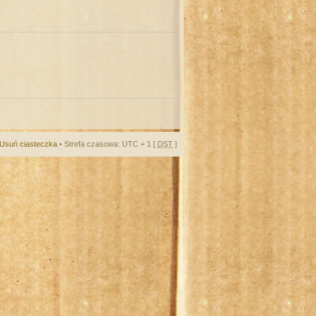
Usuń ciasteczka
• Strefa czasowa: UTC + 1 [
DST
]