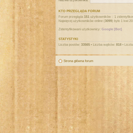
Nazwa użytkownika:
KTO PRZEGLĄDA FORUM
Forum przegląda
151
użytkowników :: 1 zidentyfiko
Najwięcej użytkowników online (
3099
) było 1 kwi 2
Zidentyfikowani użytkownicy:
Google [Bot]
STATYSTYKI
Liczba postów:
33565
• Liczba wątków:
818
• Liczb
Strona główna forum