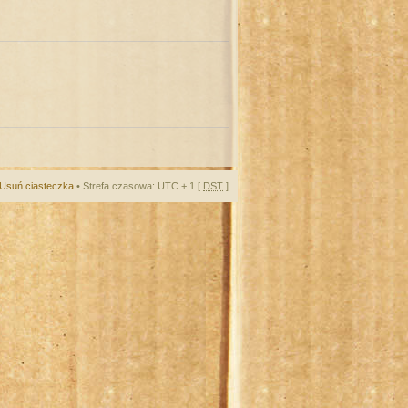
Usuń ciasteczka
• Strefa czasowa: UTC + 1 [
DST
]