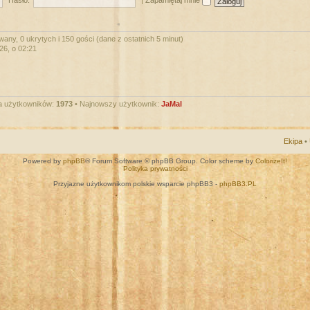
Hasło:
|
Zapamiętaj mnie
wany, 0 ukrytych i 150 gości (dane z ostatnich 5 minut)
026, o 02:21
a użytkowników:
1973
• Najnowszy użytkownik:
JaMal
Ekipa
•
Powered by
phpBB
® Forum Software © phpBB Group. Color scheme by
ColorizeIt!
Polityka prywatności
Przyjazne użytkownikom polskie wsparcie phpBB3 -
phpBB3.PL