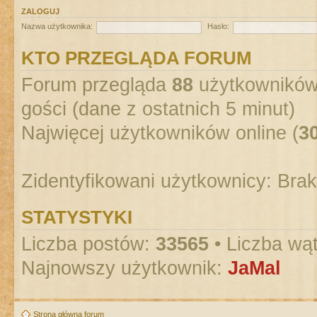
ZALOGUJ
Nazwa użytkownika:
Hasło:
KTO PRZEGLĄDA FORUM
Forum przegląda
88
użytkowników :
gości (dane z ostatnich 5 minut)
Najwięcej użytkowników online (
3
Zidentyfikowani użytkownicy: Bra
STATYSTYKI
Liczba postów:
33565
• Liczba wą
Najnowszy użytkownik:
JaMal
Strona główna forum