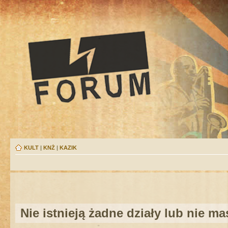
KULT
|
KNŻ
|
KAZIK
Nie istnieją żadne działy lub nie m