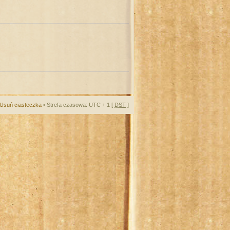
Usuń ciasteczka
• Strefa czasowa: UTC + 1 [
DST
]