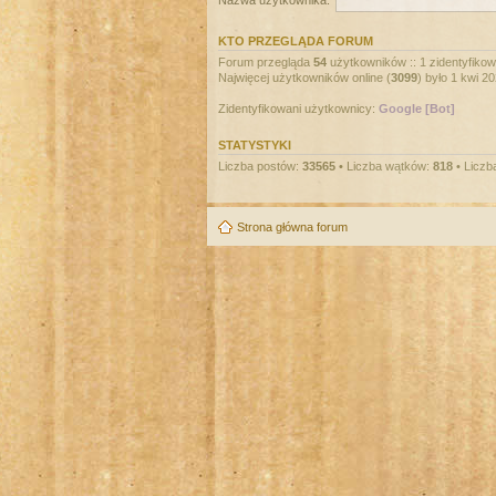
Nazwa użytkownika:
KTO PRZEGLĄDA FORUM
Forum przegląda
54
użytkowników :: 1 zidentyfikowa
Najwięcej użytkowników online (
3099
) było 1 kwi 2
Zidentyfikowani użytkownicy:
Google [Bot]
STATYSTYKI
Liczba postów:
33565
• Liczba wątków:
818
• Liczb
Strona główna forum