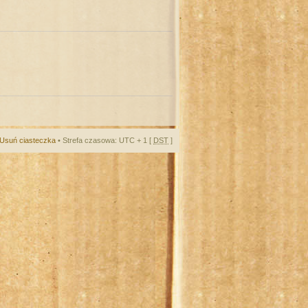
Usuń ciasteczka
• Strefa czasowa: UTC + 1 [
DST
]