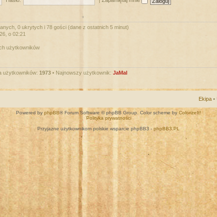
Hasło:
|
Zapamiętaj mnie
nych, 0 ukrytych i 78 gości (dane z ostatnich 5 minut)
026, o 02:21
ych użytkowników
a użytkowników:
1973
• Najnowszy użytkownik:
JaMal
Ekipa
•
Powered by
phpBB
® Forum Software © phpBB Group. Color scheme by
ColorizeIt!
Polityka prywatności
Przyjazne użytkownikom polskie wsparcie phpBB3 -
phpBB3.PL