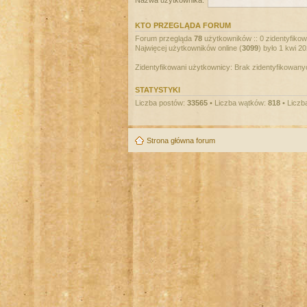
Nazwa użytkownika:
KTO PRZEGLĄDA FORUM
Forum przegląda
78
użytkowników :: 0 zidentyfikowa
Najwięcej użytkowników online (
3099
) było 1 kwi 2
Zidentyfikowani użytkownicy: Brak zidentyfikowan
STATYSTYKI
Liczba postów:
33565
• Liczba wątków:
818
• Liczb
Strona główna forum