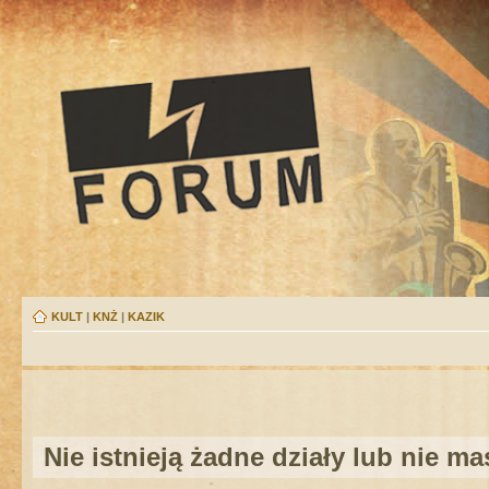
KULT
|
KNŻ
|
KAZIK
Nie istnieją żadne działy lub nie m