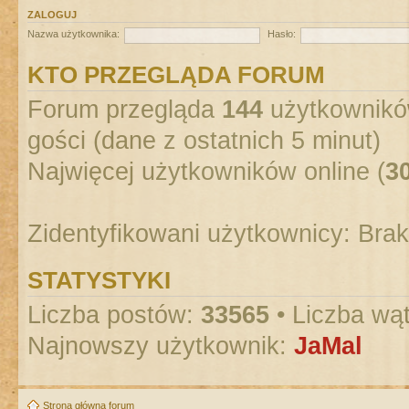
ZALOGUJ
Nazwa użytkownika:
Hasło:
KTO PRZEGLĄDA FORUM
Forum przegląda
144
użytkowników
gości (dane z ostatnich 5 minut)
Najwięcej użytkowników online (
3
Zidentyfikowani użytkownicy: Bra
STATYSTYKI
Liczba postów:
33565
• Liczba wą
Najnowszy użytkownik:
JaMal
Strona główna forum