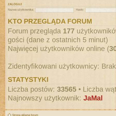
ZALOGUJ
Nazwa użytkownika:
Hasło:
KTO PRZEGLĄDA FORUM
Forum przegląda
177
użytkowników
gości (dane z ostatnich 5 minut)
Najwięcej użytkowników online (
3
Zidentyfikowani użytkownicy: Bra
STATYSTYKI
Liczba postów:
33565
• Liczba wą
Najnowszy użytkownik:
JaMal
Strona główna forum