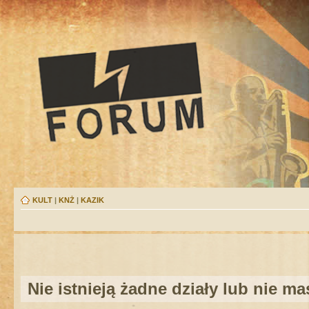
KULT
|
KNŻ
|
KAZIK
Nie istnieją żadne działy lub nie m