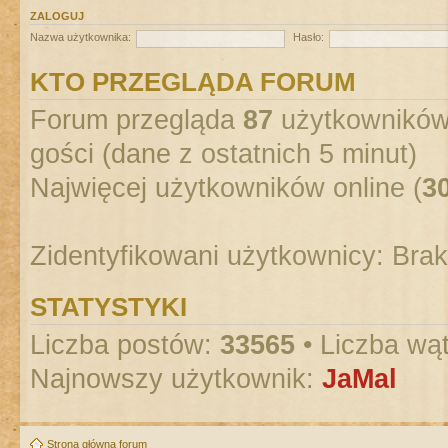
ZALOGUJ
Nazwa użytkownika:
Hasło:
KTO PRZEGLĄDA FORUM
Forum przegląda
87
użytkowników :
gości (dane z ostatnich 5 minut)
Najwięcej użytkowników online (
3
Zidentyfikowani użytkownicy: Bra
STATYSTYKI
Liczba postów:
33565
• Liczba wą
Najnowszy użytkownik:
JaMal
Strona główna forum