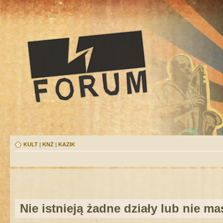
KULT
|
KNŻ
|
KAZIK
Nie istnieją żadne działy lub nie m