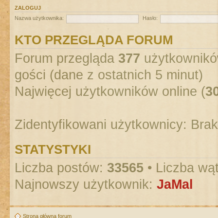
ZALOGUJ
Nazwa użytkownika:
Hasło:
KTO PRZEGLĄDA FORUM
Forum przegląda
377
użytkowników
gości (dane z ostatnich 5 minut)
Najwięcej użytkowników online (
3
Zidentyfikowani użytkownicy: Bra
STATYSTYKI
Liczba postów:
33565
• Liczba wą
Najnowszy użytkownik:
JaMal
Strona główna forum