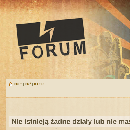
KULT
|
KNŻ
|
KAZIK
Nie istnieją żadne działy lub nie m