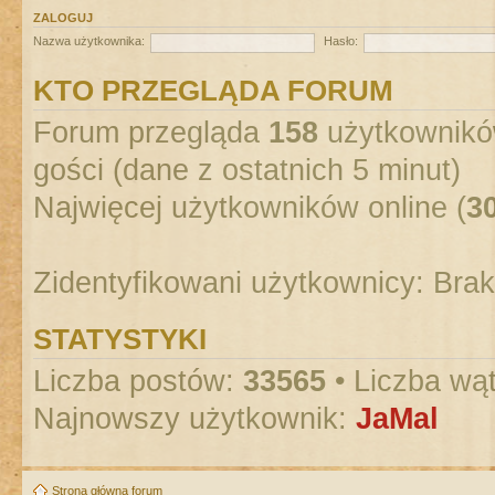
ZALOGUJ
Nazwa użytkownika:
Hasło:
KTO PRZEGLĄDA FORUM
Forum przegląda
158
użytkowników
gości (dane z ostatnich 5 minut)
Najwięcej użytkowników online (
3
Zidentyfikowani użytkownicy: Bra
STATYSTYKI
Liczba postów:
33565
• Liczba wą
Najnowszy użytkownik:
JaMal
Strona główna forum