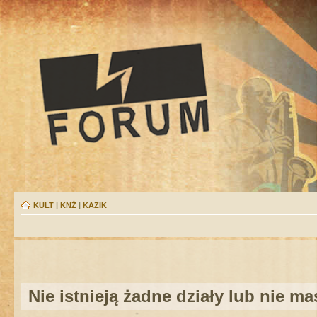
KULT
|
KNŻ
|
KAZIK
Nie istnieją żadne działy lub nie m