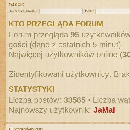
ZALOGUJ
Nazwa użytkownika:
Hasło:
KTO PRZEGLĄDA FORUM
Forum przegląda
95
użytkowników :
gości (dane z ostatnich 5 minut)
Najwięcej użytkowników online (
3
Zidentyfikowani użytkownicy: Bra
STATYSTYKI
Liczba postów:
33565
• Liczba wą
Najnowszy użytkownik:
JaMal
Strona główna forum