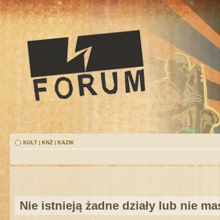
KULT
|
KNŻ
|
KAZIK
Nie istnieją żadne działy lub nie m