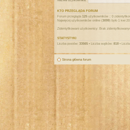
Nazwa użytkownika:
KTO PRZEGLĄDA FORUM
Forum przegląda
125
użytkowników :: 0 zidentyfiko
Najwięcej użytkowników online (
3099
) było 1 kwi 2
Zidentyfikowani użytkownicy: Brak zidentyfikowan
STATYSTYKI
Liczba postów:
33565
• Liczba wątków:
818
• Liczb
Strona główna forum