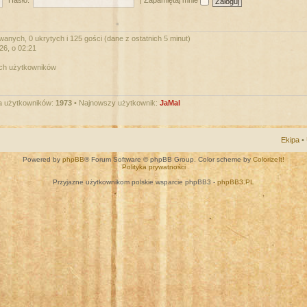
Hasło:
|
Zapamiętaj mnie
wanych, 0 ukrytych i 125 gości (dane z ostatnich 5 minut)
026, o 02:21
ych użytkowników
a użytkowników:
1973
• Najnowszy użytkownik:
JaMal
Ekipa
•
Powered by
phpBB
® Forum Software © phpBB Group. Color scheme by
ColorizeIt!
Polityka prywatności
Przyjazne użytkownikom polskie wsparcie phpBB3 -
phpBB3.PL