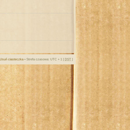
Usuń ciasteczka
• Strefa czasowa: UTC + 1 [
DST
]