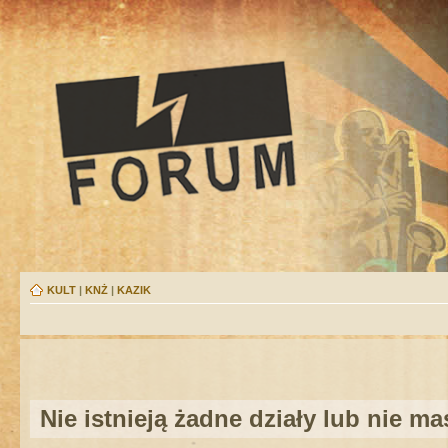
KULT
|
KNŻ
|
KAZIK
Nie istnieją żadne działy lub nie m