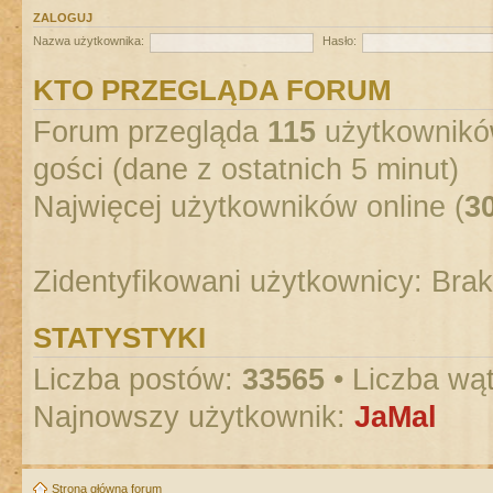
ZALOGUJ
Nazwa użytkownika:
Hasło:
KTO PRZEGLĄDA FORUM
Forum przegląda
115
użytkowników
gości (dane z ostatnich 5 minut)
Najwięcej użytkowników online (
3
Zidentyfikowani użytkownicy: Bra
STATYSTYKI
Liczba postów:
33565
• Liczba wą
Najnowszy użytkownik:
JaMal
Strona główna forum