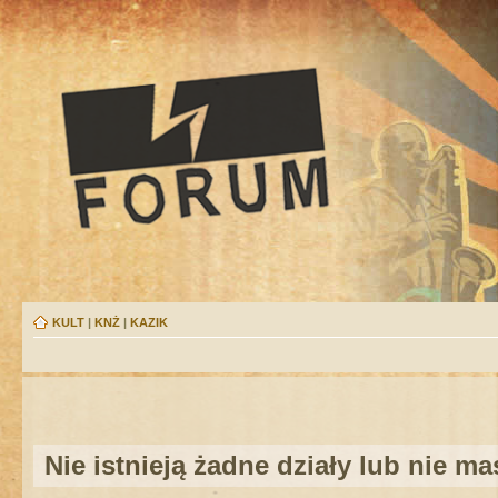
KULT
|
KNŻ
|
KAZIK
Nie istnieją żadne działy lub nie m