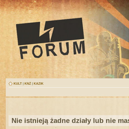
KULT
|
KNŻ
|
KAZIK
Nie istnieją żadne działy lub nie m