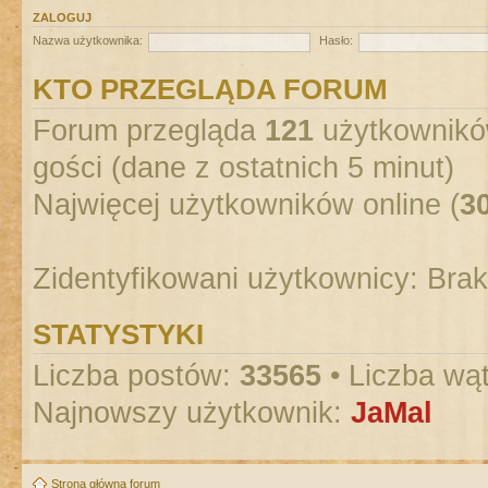
ZALOGUJ
Nazwa użytkownika:
Hasło:
KTO PRZEGLĄDA FORUM
Forum przegląda
121
użytkowników
gości (dane z ostatnich 5 minut)
Najwięcej użytkowników online (
3
Zidentyfikowani użytkownicy: Bra
STATYSTYKI
Liczba postów:
33565
• Liczba wą
Najnowszy użytkownik:
JaMal
Strona główna forum