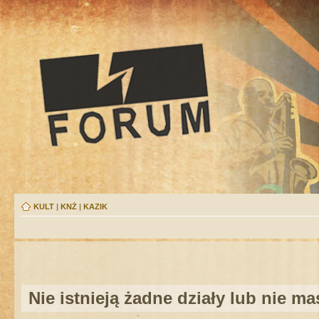
KULT
|
KNŻ
|
KAZIK
Nie istnieją żadne działy lub nie m