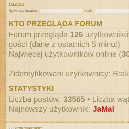
ZALOGUJ
Nazwa użytkownika:
Hasło:
KTO PRZEGLĄDA FORUM
Forum przegląda
126
użytkowników
gości (dane z ostatnich 5 minut)
Najwięcej użytkowników online (
3
Zidentyfikowani użytkownicy: Bra
STATYSTYKI
Liczba postów:
33565
• Liczba wą
Najnowszy użytkownik:
JaMal
Strona główna forum