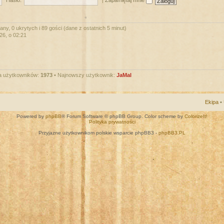
Hasło:
|
Zapamiętaj mnie
ny, 0 ukrytych i 89 gości (dane z ostatnich 5 minut)
026, o 02:21
a użytkowników:
1973
• Najnowszy użytkownik:
JaMal
Ekipa
•
Powered by
phpBB
® Forum Software © phpBB Group. Color scheme by
ColorizeIt!
Polityka prywatności
Przyjazne użytkownikom polskie wsparcie phpBB3 -
phpBB3.PL