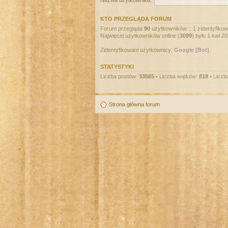
Nazwa użytkownika:
KTO PRZEGLĄDA FORUM
Forum przegląda
90
użytkowników :: 1 zidentyfikowa
Najwięcej użytkowników online (
3099
) było 1 kwi 2
Zidentyfikowani użytkownicy:
Google [Bot]
STATYSTYKI
Liczba postów:
33565
• Liczba wątków:
818
• Liczb
Strona główna forum