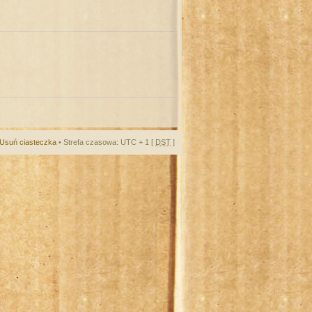
Usuń ciasteczka
• Strefa czasowa: UTC + 1 [
DST
]