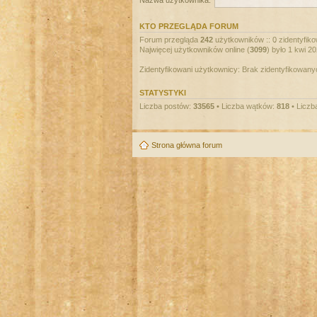
Nazwa użytkownika:
KTO PRZEGLĄDA FORUM
Forum przegląda
242
użytkowników :: 0 zidentyfiko
Najwięcej użytkowników online (
3099
) było 1 kwi 2
Zidentyfikowani użytkownicy: Brak zidentyfikowan
STATYSTYKI
Liczba postów:
33565
• Liczba wątków:
818
• Liczb
Strona główna forum