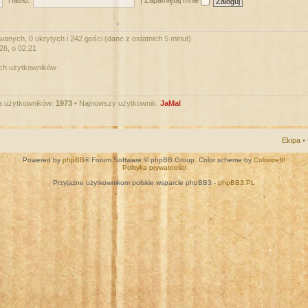
Hasło:
|
Zapamiętaj mnie
wanych, 0 ukrytych i 242 gości (dane z ostatnich 5 minut)
026, o 02:21
ych użytkowników
a użytkowników:
1973
• Najnowszy użytkownik:
JaMal
Ekipa
•
Powered by
phpBB
® Forum Software © phpBB Group. Color scheme by
ColorizeIt!
Polityka prywatności
Przyjazne użytkownikom polskie wsparcie phpBB3 -
phpBB3.PL