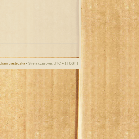
Usuń ciasteczka
• Strefa czasowa: UTC + 1 [
DST
]