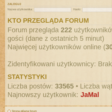
ZALOGUJ
Nazwa użytkownika:
Hasło:
KTO PRZEGLĄDA FORUM
Forum przegląda
222
użytkowników
gości (dane z ostatnich 5 minut)
Najwięcej użytkowników online (
3
Zidentyfikowani użytkownicy: Bra
STATYSTYKI
Liczba postów:
33565
• Liczba wą
Najnowszy użytkownik:
JaMal
Strona główna forum