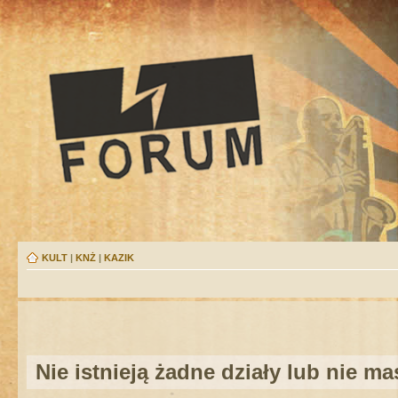
KULT
|
KNŻ
|
KAZIK
Nie istnieją żadne działy lub nie m